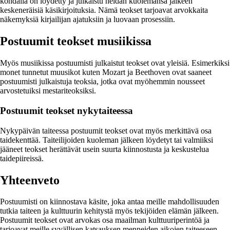
kohdalla on löydetty ja julkaistu heidän kuolemansa jälkeen
keskeneräisiä käsikirjoituksia. Nämä teokset tarjoavat arvokkaita
näkemyksiä kirjailijan ajatuksiin ja luovaan prosessiin.
Postuumit teokset musiikissa
Myös musiikissa postuumisti julkaistut teokset ovat yleisiä. Esimerkiksi
monet tunnetut muusikot kuten Mozart ja Beethoven ovat saaneet
postuumisti julkaistuja teoksia, jotka ovat myöhemmin nousseet
arvostetuiksi mestariteoksiksi.
Postuumit teokset nykytaiteessa
Nykypäivän taiteessa postuumit teokset ovat myös merkittävä osa
taidekenttää. Taiteilijoiden kuoleman jälkeen löydetyt tai valmiiksi
jääneet teokset herättävät usein suurta kiinnostusta ja keskustelua
taidepiireissä.
Yhteenveto
Postuumisti on kiinnostava käsite, joka antaa meille mahdollisuuden
tutkia taiteen ja kulttuurin kehitystä myös tekijöiden elämän jälkeen.
Postuumit teokset ovat arvokas osa maailman kulttuuriperintöä ja
tarjoavat meille syvällisen katsauksen menneiden aikojen taiteeseen.