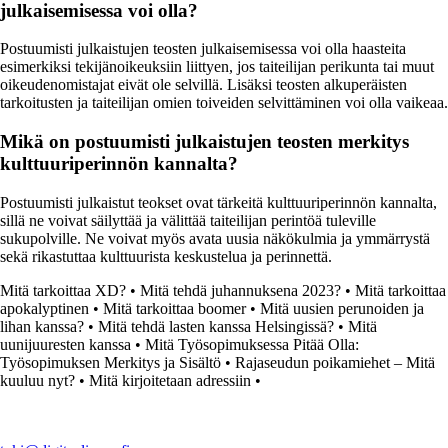
julkaisemisessa voi olla?
Postuumisti julkaistujen teosten julkaisemisessa voi olla haasteita
esimerkiksi tekijänoikeuksiin liittyen, jos taiteilijan perikunta tai muut
oikeudenomistajat eivät ole selvillä. Lisäksi teosten alkuperäisten
tarkoitusten ja taiteilijan omien toiveiden selvittäminen voi olla vaikeaa.
Mikä on postuumisti julkaistujen teosten merkitys
kulttuuriperinnön kannalta?
Postuumisti julkaistut teokset ovat tärkeitä kulttuuriperinnön kannalta,
sillä ne voivat säilyttää ja välittää taiteilijan perintöä tuleville
sukupolville. Ne voivat myös avata uusia näkökulmia ja ymmärrystä
sekä rikastuttaa kulttuurista keskustelua ja perinnettä.
Mitä tarkoittaa XD?
•
Mitä tehdä juhannuksena 2023?
•
Mitä tarkoittaa
apokalyptinen
•
Mitä tarkoittaa boomer
•
Mitä uusien perunoiden ja
lihan kanssa?
•
Mitä tehdä lasten kanssa Helsingissä?
•
Mitä
uunijuuresten kanssa
•
Mitä Työsopimuksessa Pitää Olla:
Työsopimuksen Merkitys ja Sisältö
•
Rajaseudun poikamiehet – Mitä
kuuluu nyt?
•
Mitä kirjoitetaan adressiin
•