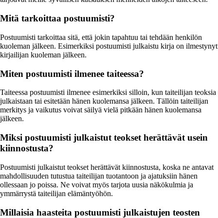
Mitä tarkoittaa postuumisti?
Postuumisti tarkoittaa sitä, että jokin tapahtuu tai tehdään henkilön
kuoleman jälkeen. Esimerkiksi postuumisti julkaistu kirja on ilmestynyt
kirjailijan kuoleman jälkeen.
Miten postuumisti ilmenee taiteessa?
Taiteessa postuumisti ilmenee esimerkiksi silloin, kun taiteilijan teoksia
julkaistaan tai esitetään hänen kuolemansa jälkeen. Tällöin taiteilijan
merkitys ja vaikutus voivat säilyä vielä pitkään hänen kuolemansa
jälkeen.
Miksi postuumisti julkaistut teokset herättävät usein
kiinnostusta?
Postuumisti julkaistut teokset herättävät kiinnostusta, koska ne antavat
mahdollisuuden tutustua taiteilijan tuotantoon ja ajatuksiin hänen
ollessaan jo poissa. Ne voivat myös tarjota uusia näkökulmia ja
ymmärrystä taiteilijan elämäntyöhön.
Millaisia haasteita postuumisti julkaistujen teosten