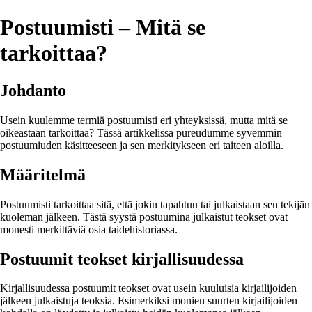
Postuumisti – Mitä se
tarkoittaa?
Johdanto
Usein kuulemme termiä postuumisti eri yhteyksissä, mutta mitä se
oikeastaan tarkoittaa? Tässä artikkelissa pureudumme syvemmin
postuumiuden käsitteeseen ja sen merkitykseen eri taiteen aloilla.
Määritelmä
Postuumisti tarkoittaa sitä, että jokin tapahtuu tai julkaistaan sen tekijän
kuoleman jälkeen. Tästä syystä postuumina julkaistut teokset ovat
monesti merkittäviä osia taidehistoriassa.
Postuumit teokset kirjallisuudessa
Kirjallisuudessa postuumit teokset ovat usein kuuluisia kirjailijoiden
jälkeen julkaistuja teoksia. Esimerkiksi monien suurten kirjailijoiden