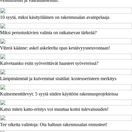
vioittumisiin ja vaaratilanteisiin.
10 syytä, miksi käsityöläinen on rakennusalan avainpelaaja
Miksi perustuskivien valinta on ratkaisevan tärkeää?
Vihreä käänne: askel askeleelta opas kestävyysneuvontaan!
Kaivetaanko esiin syöverittävät haasteet syövereissä?
Lämpimämmät ja kuivemmat sisätilat: kosteuseristeen merkitys
Kuitsementtilevyt: 5 syytä niiden käyttöön rakennusprojekteissa
Katso miten katto-eristys voi muuttaa kotisi tulevaisuuden!
Tee oikeita valintoja: Ota haltuun rakennusalan ennusteet!