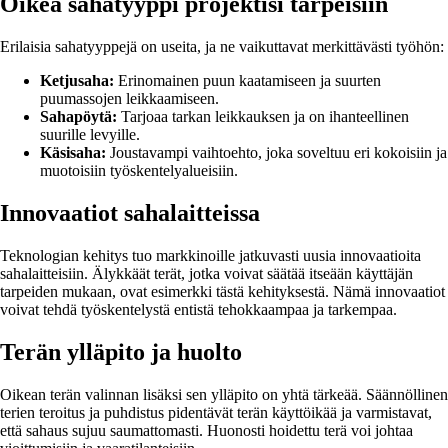
Oikea sahatyyppi projektisi tarpeisiin
Erilaisia sahatyyppejä on useita, ja ne vaikuttavat merkittävästi työhön:
Ketjusaha:
Erinomainen puun kaatamiseen ja suurten
puumassojen leikkaamiseen.
Sahapöytä:
Tarjoaa tarkan leikkauksen ja on ihanteellinen
suurille levyille.
Käsisaha:
Joustavampi vaihtoehto, joka soveltuu eri kokoisiin ja
muotoisiin työskentelyalueisiin.
Innovaatiot sahalaitteissa
Teknologian kehitys tuo markkinoille jatkuvasti uusia innovaatioita
sahalaitteisiin. Älykkäät terät, jotka voivat säätää itseään käyttäjän
tarpeiden mukaan, ovat esimerkki tästä kehityksestä. Nämä innovaatiot
voivat tehdä työskentelystä entistä tehokkaampaa ja tarkempaa.
Terän ylläpito ja huolto
Oikean terän valinnan lisäksi sen ylläpito on yhtä tärkeää. Säännöllinen
terien teroitus ja puhdistus pidentävät terän käyttöikää ja varmistavat,
että sahaus sujuu saumattomasti. Huonosti hoidettu terä voi johtaa