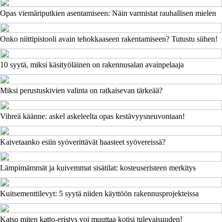
Opas viemäriputkien asentamiseen: Näin varmistat rauhallisen mielen
Onko niittipistooli avain tehokkaaseen rakentamiseen? Tutustu siihen!
10 syytä, miksi käsityöläinen on rakennusalan avainpelaaja
Miksi perustuskivien valinta on ratkaisevan tärkeää?
Vihreä käänne: askel askeleelta opas kestävyysneuvontaan!
Kaivetaanko esiin syöverittävät haasteet syövereissä?
Lämpimämmät ja kuivemmat sisätilat: kosteuseristeen merkitys
Kuitsementtilevyt: 5 syytä niiden käyttöön rakennusprojekteissa
Katso miten katto-eristys voi muuttaa kotisi tulevaisuuden!