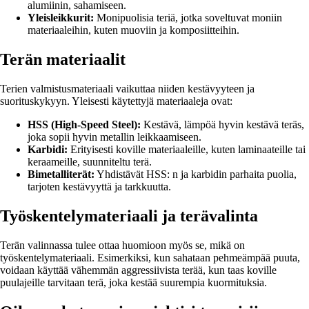
alumiinin, sahamiseen.
Yleisleikkurit:
Monipuolisia teriä, jotka soveltuvat moniin
materiaaleihin, kuten muoviin ja komposiitteihin.
Terän materiaalit
Terien valmistusmateriaali vaikuttaa niiden kestävyyteen ja
suorituskykyyn. Yleisesti käytettyjä materiaaleja ovat:
HSS (High-Speed Steel):
Kestävä, lämpöä hyvin kestävä teräs,
joka sopii hyvin metallin leikkaamiseen.
Karbidi:
Erityisesti koville materiaaleille, kuten laminaateille tai
keraameille, suunniteltu terä.
Bimetalliterät:
Yhdistävät HSS: n ja karbidin parhaita puolia,
tarjoten kestävyyttä ja tarkkuutta.
Työskentelymateriaali ja terävalinta
Terän valinnassa tulee ottaa huomioon myös se, mikä on
työskentelymateriaali. Esimerkiksi, kun sahataan pehmeämpää puuta,
voidaan käyttää vähemmän aggressiivista terää, kun taas koville
puulajeille tarvitaan terä, joka kestää suurempia kuormituksia.