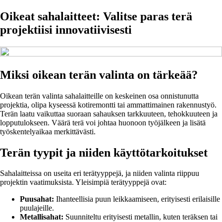
Oikeat sahalaitteet: Valitse paras terä
projektiisi innovatiivisesti
Miksi oikean terän valinta on tärkeää?
Oikean terän valinta sahalaitteille on keskeinen osa onnistunutta
projektia, olipa kyseessä kotiremontti tai ammattimainen rakennustyö.
Terän laatu vaikuttaa suoraan sahauksen tarkkuuteen, tehokkuuteen ja
lopputulokseen. Väärä terä voi johtaa huonoon työjälkeen ja lisätä
työskentelyaikaa merkittävästi.
Terän tyypit ja niiden käyttötarkoitukset
Sahalaitteissa on useita eri terätyyppejä, ja niiden valinta riippuu
projektin vaatimuksista. Yleisimpiä terätyyppejä ovat:
Puusahat:
Ihanteellisia puun leikkaamiseen, erityisesti erilaisille
puulajeille.
Metallisahat:
Suunniteltu erityisesti metallin, kuten teräksen tai