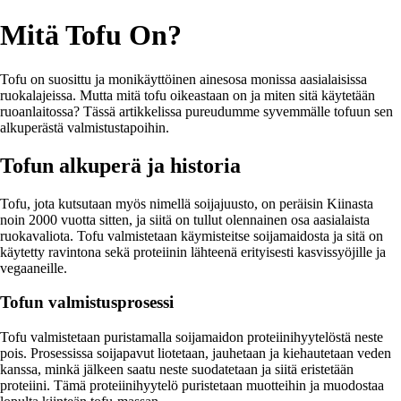
Mitä Tofu On?
Tofu on suosittu ja monikäyttöinen ainesosa monissa aasialaisissa
ruokalajeissa. Mutta mitä tofu oikeastaan on ja miten sitä käytetään
ruoanlaitossa? Tässä artikkelissa pureudumme syvemmälle tofuun sen
alkuperästä valmistustapoihin.
Tofun alkuperä ja historia
Tofu, jota kutsutaan myös nimellä soijajuusto, on peräisin Kiinasta
noin 2000 vuotta sitten, ja siitä on tullut olennainen osa aasialaista
ruokavaliota. Tofu valmistetaan käymisteitse soijamaidosta ja sitä on
käytetty ravintona sekä proteiinin lähteenä erityisesti kasvissyöjille ja
vegaaneille.
Tofun valmistusprosessi
Tofu valmistetaan puristamalla soijamaidon proteiinihyytelöstä neste
pois. Prosessissa soijapavut liotetaan, jauhetaan ja kiehautetaan veden
kanssa, minkä jälkeen saatu neste suodatetaan ja siitä eristetään
proteiini. Tämä proteiinihyytelö puristetaan muotteihin ja muodostaa