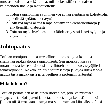
runsaasti kalsiumia sekä rautaa, mikä tekee siitä erinomaisen
vaihtoehdon lihalle ja maitotuotteille.
Tofun säännöllinen syöminen voi auttaa alentamaan kolesterolia
ja edistää sydämen terveyttä.
Tofu voi myös auttaa tasapainottamaan verensokeritasoja ja
ehkäisemään diabetesta.
Tofu on myös hyvä proteiinin lähde erityisesti kasvissyöjille ja
vegaaneille.
Johtopäätös
Tofu on monipuolinen ja terveellinen ainesosa, jota kannattaa
sisällyttää ruokavalioon säännöllisesti. Sen monikäyttöisyys
ruoanlaitossa tekee siitä suositun vaihtoehdon niin kasvissyöjille kuin
sekasyöjillekin. Kokeile erilaisia tofureseptejä ja löydä uusia tapoja
nauttia tästä maukkaasta ja terveellisestä proteiinin lähteestä!
Mitä tofu on?
Tofu on perinteinen aasialainen ruokatuote, joka valmistetaan
soijapavuista. Soijapavut jauhetaan, liotetaan ja keitetään, minkä
jälkeen niistä erotetaan neste ja massa puristetaan kiinteäksi tofuksi.