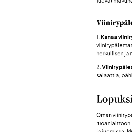
tuovat makuna
Viinirypäl
1.
Kanaa viini
viinirypälema
herkullisen j
2.
Viinirypäle
salaattia, päh
Lopuks
Oman viiniryp
ruoanlaittoon.
ja juomissa. M