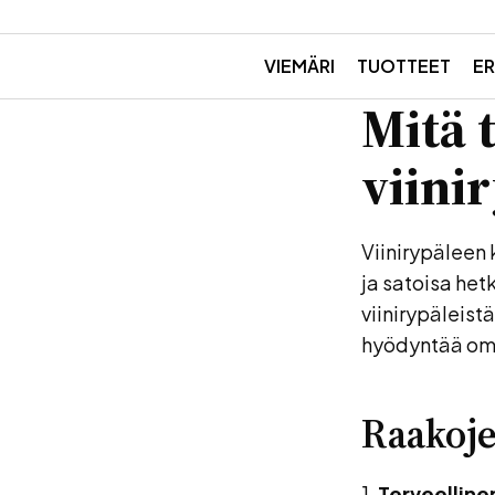
VIEMÄRI
TUOTTEET
ER
Mitä 
viini
Viinirypäleen 
ja satoisa he
viinirypäleist
hyödyntää oma
Raakoje
1.
Terveellinen