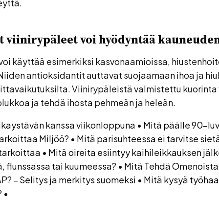
yttä.
 viinirypäleet voi hyödyntää kauneude
 voi käyttää esimerkiksi kasvonaamioissa, hiustenhoit
Niiden antioksidantit auttavat suojaamaan ihoa ja hiu
ttavaikutuksilta. Viinirypäleistä valmistettu kuorinta
olukkoa ja tehdä ihosta pehmeän ja heleän.
ikaystävän kanssa viikonloppuna
•
Mitä päälle 90-luv
Tarkoittaa Miljöö?
•
Mitä parisuhteessa ei tarvitse siet
tarkoittaa
•
Mitä oireita esiintyy kaihileikkauksen jäl
, flunssassa tai kuumeessa?
•
Mitä Tehdä Omenoista
P? – Selitys ja merkitys suomeksi
•
Mitä kysyä työhaa
?
•