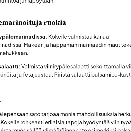
utintoa juhlapöytään.
emarinoituja ruokia
rypälemarinadissa:
Kokeile valmistaa kanaa
rinadissa. Makean ja happaman marinaadin maut tek
a mehukkaan.
salaatti:
Valmista viinirypälesalaatti sekoittamalla vi
kinöitä ja fetajuustoa. Piristä salaatti balsamico-kast
i
älepensaan sato tarjoaa monia mahdollisuuksia herku
 Kokeile rohkeasti erilaisia tapoja hyödyntää viiniryp
uista myös säilöä ylimääräinen sato esimerkiksi paka