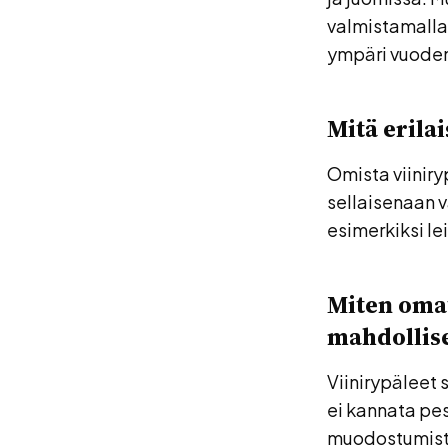
valmistamalla h
ympäri vuode
Mitä erila
Omista viiniry
sellaisenaan v
esimerkiksi le
Miten omat
mahdollise
Viinirypäleet 
ei kannata pe
muodostumista.