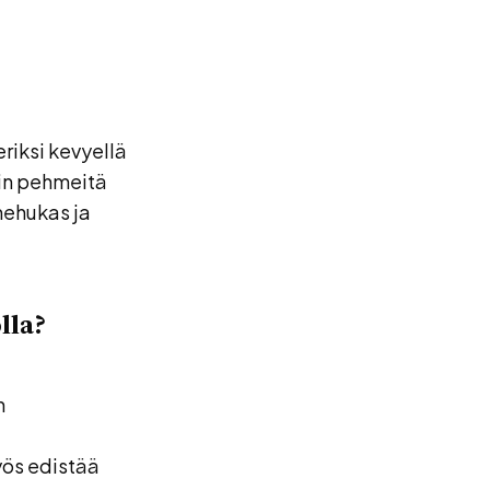
riksi kevyellä
ovin pehmeitä
mehukas ja
lla?
n
yös edistää