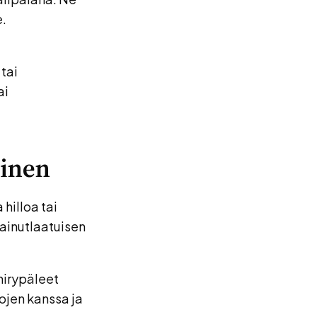
e.
 tai
ai
minen
 hilloa tai
 ainutlaatuisen
nirypäleet
tojen kanssa ja