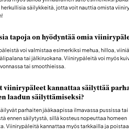
erkullisia säilykkeitä, jotta voit nauttia omista viini
n!
isia tapoja on hyödyntää omia viinirypäl
päleistä voi valmistaa esimerkiksi mehua, hilloa, viiniä
älipalana tai jälkiruokana. Viinirypäleitä voi myös kui
ivonnassa tai smoothieissa.
 viinirypäleet kannattaa säilyttää parh
n laadun säilyttämiseksi?
säilyvät parhaiten jääkaapissa ilmavassa pussissa tai 
stä ennen säilytystä, sillä kosteus nopeuttaa homeen
 Viinirypäleitä kannattaa myös tarkkailla ja poista