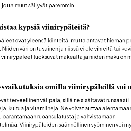
, jotta muut säilyvät paremmin.
istaa kypsiä viinirypäleitä?
päleet ovat yleensä kiinteitä, mutta antavat hieman pe
 Niiden väri on tasainen ja niissä ei ole vihreitä tai k
 viinirypäleet tuoksuvat makealta ja niiden maku on 
svaikutuksia omilla viinirypäleillä voi o
vat terveellinen välipala, sillä ne sisältävät runsaasti
ja, kuitua ja vitamiineja. Ne voivat auttaa alentamaa
, parantamaan ruoansulatusta ja vahvistamaan
telmää. Viinirypäleiden säännöllinen syöminen voi m