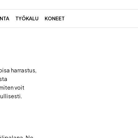
NTA
TYÖKALU
KONEET
isa harrastus,
sta
miten voit
llisesti.
älipalana. Ne