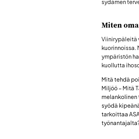
sydämen terve
Miten omat
Viinirypäleitä
kuorinnoissa. 
ympäristön hai
kuollutta ihos
Mitä tehdä po
Miljöö – Mitä 
melankolinen 
syödä kipeänä
tarkoittaa ASA
työnantajalta