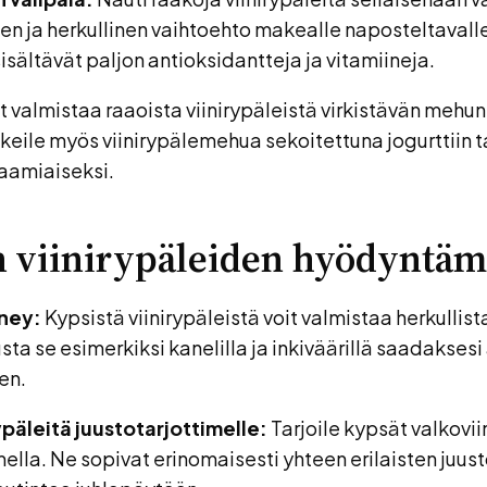
nen ja herkullinen vaihtoehto makealle naposteltavall
sisältävät paljon antioksidantteja ja vitamiineja.
t valmistaa raaoista viinirypäleistä virkistävän mehun
eile myös viinirypälemehua sekoitettuna jogurttiin t
aamiaiseksi.
n viinirypäleiden hyödyntä
tney:
Kypsistä viinirypäleistä voit valmistaa herkullista
ta se esimerkiksi kanelilla ja inkiväärillä saadaksesi
en.
ypäleitä juustotarjottimelle:
Tarjoile kypsät valkovii
mella. Ne sopivat erinomaisesti yhteen erilaisten juus