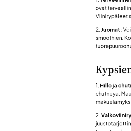
ovat terveelli
Viinirypäleet 
2.
Juomat:
Voi
smoothien. Kok
tuorepuuroon 
Kypsie
1.
Hillo ja chu
chutneya. Maus
makuelämyks
2.
Valkoviinir
juustotarjotti