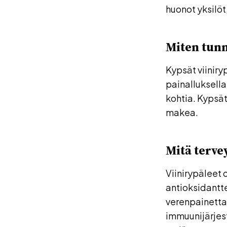
huonot yksilöt
Miten tunn
Kypsät viiniry
painalluksella.
kohtia. Kypsät
makea.
Mitä tervey
Viinirypäleet o
antioksidantte
verenpainetta
immuunijärjes