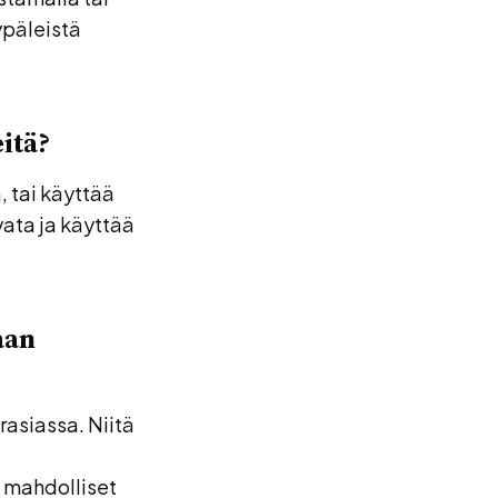
rypäleistä
eitä?
, tai käyttää
vata ja käyttää
aan
rasiassa. Niitä
a mahdolliset