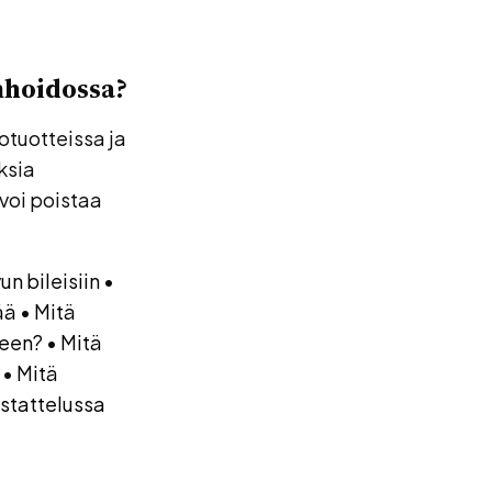
nhoidossa?
otuotteissa ja
ksia
 voi poistaa
un bileisiin
•
ää
•
Mitä
keen?
•
Mitä
•
Mitä
stattelussa