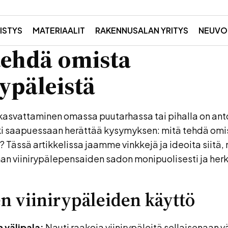
ISTYS
MATERIAALIT
RAKENNUSALAN YRITYS
NEUVO
tehdä omista
rypäleistä
kasvattaminen omassa puutarhassa tai pihalla on anto
tki saapuessaan herättää kysymyksen: mitä tehdä omi
ä? Tässä artikkelissa jaamme vinkkejä ja ideoita siitä, 
n viinirypälepensaiden sadon monipuolisesti ja herku
n viinirypäleiden käyttö
 välipala:
Nauti raakoja viinirypäleitä sellaisenaan v