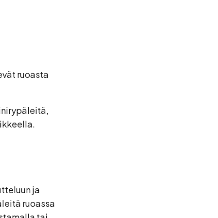
evät ruoasta
inirypäleitä,
ikkeella.
tteluun ja
äleitä ruoassa
stamalla tai