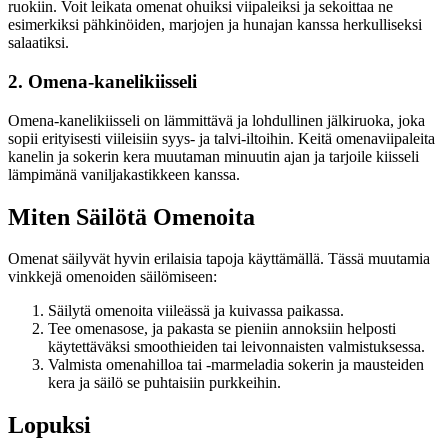
ruokiin. Voit leikata omenat ohuiksi viipaleiksi ja sekoittaa ne
esimerkiksi pähkinöiden, marjojen ja hunajan kanssa herkulliseksi
salaatiksi.
2. Omena-kanelikiisseli
Omena-kanelikiisseli on lämmittävä ja lohdullinen jälkiruoka, joka
sopii erityisesti viileisiin syys- ja talvi-iltoihin. Keitä omenaviipaleita
kanelin ja sokerin kera muutaman minuutin ajan ja tarjoile kiisseli
lämpimänä vaniljakastikkeen kanssa.
Miten Säilötä Omenoita
Omenat säilyvät hyvin erilaisia tapoja käyttämällä. Tässä muutamia
vinkkejä omenoiden säilömiseen:
Säilytä omenoita viileässä ja kuivassa paikassa.
Tee omenasose, ja pakasta se pieniin annoksiin helposti
käytettäväksi smoothieiden tai leivonnaisten valmistuksessa.
Valmista omenahilloa tai -marmeladia sokerin ja mausteiden
kera ja säilö se puhtaisiin purkkeihin.
Lopuksi