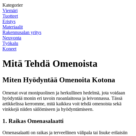
Kategorier
Viemäri
Tuotteet
Eristys
Materiaalit
Rakennusalan yritys
Neuvonta
Työkalu
Koneet
Mitä Tehdä Omenoista
Miten Hyödyntää Omenoita Kotona
Omenat ovat monipuolinen ja herkullinen hedelmä, jota voidaan
hyödyntää monin eri tavoin ruoanlaitossa ja leivonnassa. Tässä
artikkelissa kerromme, mitä kaikkea voit tehdä omenoista sekä
vinkkejä niiden säilömiseen ja hyödyntämiseen.
1. Raikas Omenasalaatti
Omenasalaatti on raikas ja terveellinen välipala tai lisuke erilaisiin