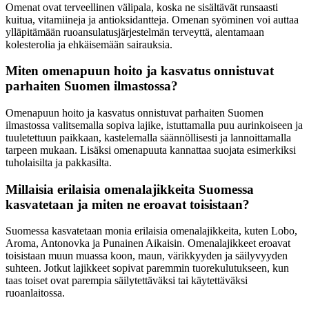
Omenat ovat terveellinen välipala, koska ne sisältävät runsaasti
kuitua, vitamiineja ja antioksidantteja. Omenan syöminen voi auttaa
ylläpitämään ruoansulatusjärjestelmän terveyttä, alentamaan
kolesterolia ja ehkäisemään sairauksia.
Miten omenapuun hoito ja kasvatus onnistuvat
parhaiten Suomen ilmastossa?
Omenapuun hoito ja kasvatus onnistuvat parhaiten Suomen
ilmastossa valitsemalla sopiva lajike, istuttamalla puu aurinkoiseen ja
tuuletettuun paikkaan, kastelemalla säännöllisesti ja lannoittamalla
tarpeen mukaan. Lisäksi omenapuuta kannattaa suojata esimerkiksi
tuholaisilta ja pakkasilta.
Millaisia erilaisia omenalajikkeita Suomessa
kasvatetaan ja miten ne eroavat toisistaan?
Suomessa kasvatetaan monia erilaisia omenalajikkeita, kuten Lobo,
Aroma, Antonovka ja Punainen Aikaisin. Omenalajikkeet eroavat
toisistaan muun muassa koon, maun, värikkyyden ja säilyvyyden
suhteen. Jotkut lajikkeet sopivat paremmin tuorekulutukseen, kun
taas toiset ovat parempia säilytettäväksi tai käytettäväksi
ruoanlaitossa.