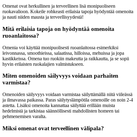
Omenat ovat herkullinen ja terveellinen lisä monipuoliseen
ruokavalioon. Kokeile rohkeasti erilaisia tapoja hyödyntää omenoita
ja nauti niiden mausta ja terveellisyydestä!
Mitä erilaisia tapoja on hyödyntää omenoita
ruoanlaitossa?
Omenia voi käyttää monipuolisesti ruoanlaitossa esimerkiksi
leivonnassa, smoothieissa, salaatissa, hilloissa, mehuissa ja jopa
kastikkeissa. Omena tuo ruokiin makeutta ja raikkautta, ja se sopii
hyvin erilaisten ruokalajien valmistukseen.
Miten omenoiden säilyvyys voidaan parhaiten
varmistaa?
Omenoiden säilyvyys voidaan varmistaa säilyttämällä niitä viileässä
ja ilmavassa paikassa. Paras säilytyslämpötila omenoille on noin 2-4
astetta. Lisäksi omenoita kannattaa säilyttää erillään muista
hedelmistä ja tarkistaa säännöllisesti mahdollisten homeen tai
pehmenemisen varalta.
Miksi omenat ovat terveellinen välipala?