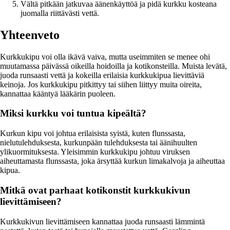
Vältä pitkään jatkuvaa äänenkäyttöä ja pidä kurkku kosteana
juomalla riittävästi vettä.
Yhteenveto
Kurkkukipu voi olla ikävä vaiva, mutta useimmiten se menee ohi
muutamassa päivässä oikeilla hoidoilla ja kotikonsteilla. Muista levätä,
juoda runsaasti vettä ja kokeilla erilaisia kurkkukipua lievittäviä
keinoja. Jos kurkkukipu pitkittyy tai siihen liittyy muita oireita,
kannattaa kääntyä lääkärin puoleen.
Miksi kurkku voi tuntua kipeältä?
Kurkun kipu voi johtua erilaisista syistä, kuten flunssasta,
nielutulehduksesta, kurkunpään tulehduksesta tai äänihuulten
ylikuormituksesta. Yleisimmin kurkkukipu johtuu viruksen
aiheuttamasta flunssasta, joka ärsyttää kurkun limakalvoja ja aiheuttaa
kipua.
Mitkä ovat parhaat kotikonstit kurkkukivun
lievittämiseen?
Kurkkukivun lievittämiseen kannattaa juoda runsaasti lämmintä