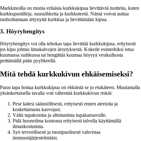
Markkinoilla on monia erilaisia kurkkukipua lievittäviä tuotteita, kuten
kurkkupastilleja, suusuihkeita ja kurkkuteetä. Nämä voivat auttaa
rauhoittamaan ärtynyttä kurkkua ja lievittämään kipua.
3. Höyryhengitys
Höyryhengitys voi olla tehokas tapa lievittää kurkkukipua, erityisesti
jos kipu johtuu limakalvojen ärsytyksestä. Kokeile esimerkiksi istua
kuumassa suihkussa tai hengittää kuumaa höyryä vesikulhosta
peittämällä pään pyyhkeellä.
Mitä tehdä kurkkukivun ehkäisemiseksi?
Paras tapa hoitaa kurkkukipua on ehkäistä se jo etukäteen. Muutamalla
yksinkertaisella tavalla voit vähentää kurkkukivun riskiä:
Pese kätesi säännöllisesti, erityisesti ennen aterioita ja
koskettamasta kasvojasi.
Vältä tupakointia ja altistumista tupakansavulle.
Pidä huoneilma kosteana erityisesti talvella käyttämällä
ilmankostutinta.
Syö terveellisesti ja monipuolisesti vahvistaa
immuunijärjestelmääsi.