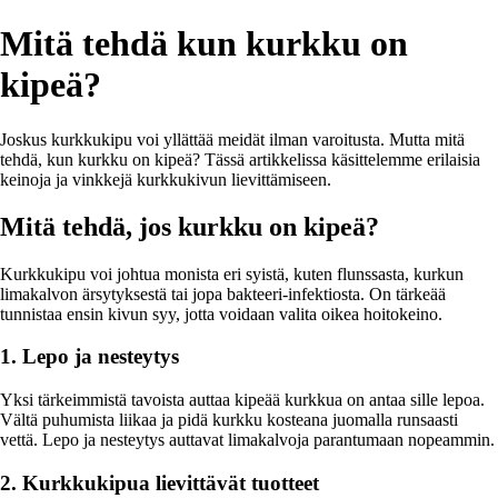
Mitä tehdä kun kurkku on
kipeä?
Joskus kurkkukipu voi yllättää meidät ilman varoitusta. Mutta mitä
tehdä, kun kurkku on kipeä? Tässä artikkelissa käsittelemme erilaisia
keinoja ja vinkkejä kurkkukivun lievittämiseen.
Mitä tehdä, jos kurkku on kipeä?
Kurkkukipu voi johtua monista eri syistä, kuten flunssasta, kurkun
limakalvon ärsytyksestä tai jopa bakteeri-infektiosta. On tärkeää
tunnistaa ensin kivun syy, jotta voidaan valita oikea hoitokeino.
1. Lepo ja nesteytys
Yksi tärkeimmistä tavoista auttaa kipeää kurkkua on antaa sille lepoa.
Vältä puhumista liikaa ja pidä kurkku kosteana juomalla runsaasti
vettä. Lepo ja nesteytys auttavat limakalvoja parantumaan nopeammin.
2. Kurkkukipua lievittävät tuotteet