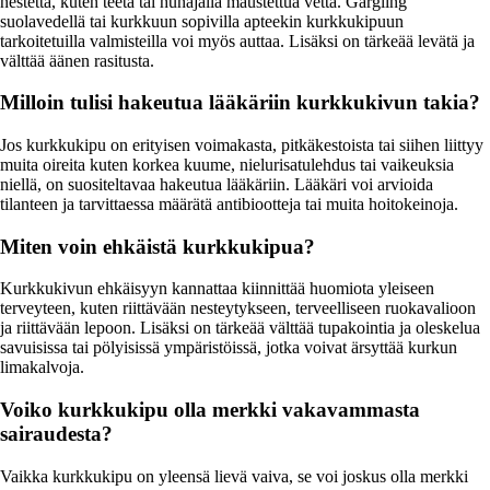
nestettä, kuten teetä tai hunajalla maustettua vettä. Gargling
suolavedellä tai kurkkuun sopivilla apteekin kurkkukipuun
tarkoitetuilla valmisteilla voi myös auttaa. Lisäksi on tärkeää levätä ja
välttää äänen rasitusta.
Milloin tulisi hakeutua lääkäriin kurkkukivun takia?
Jos kurkkukipu on erityisen voimakasta, pitkäkestoista tai siihen liittyy
muita oireita kuten korkea kuume, nielurisatulehdus tai vaikeuksia
niellä, on suositeltavaa hakeutua lääkäriin. Lääkäri voi arvioida
tilanteen ja tarvittaessa määrätä antibiootteja tai muita hoitokeinoja.
Miten voin ehkäistä kurkkukipua?
Kurkkukivun ehkäisyyn kannattaa kiinnittää huomiota yleiseen
terveyteen, kuten riittävään nesteytykseen, terveelliseen ruokavalioon
ja riittävään lepoon. Lisäksi on tärkeää välttää tupakointia ja oleskelua
savuisissa tai pölyisissä ympäristöissä, jotka voivat ärsyttää kurkun
limakalvoja.
Voiko kurkkukipu olla merkki vakavammasta
sairaudesta?
Vaikka kurkkukipu on yleensä lievä vaiva, se voi joskus olla merkki