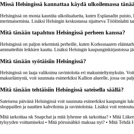
Missä Helsingissä kannattaa käydä ulkoilemassa tänä
Helsingissä on monia kauniita ulkoilualueita, kuten Esplanadin puist
merimaisemista. Lisäksi Helsingin keskustassa sijaitseva Töölönlahti ta
Mitä tänään tapahtuu Helsingissä perheen kanssa?
Helsingissä on paljon tekemistä perheille, kuten Korkeasaaren eläintar
ammatteihin leikkien kautta. Lisäksi Helsingin kaupunginkirjastoissa jär
Mitä tänään syötäisiin Helsingissä?
Helsingissä on laaja valikoima ravintoloita eri makumieltymyksiin. Voit k
makuelämystä, voit suunnata esimerkiksi Kallion alueelle, jossa on paljon
Mitä tänään tehtäisiin Helsingissä sateisella säällä?
Sateisena päivänä Helsingissä voit suunnata esimerkiksi kaupungin lu
shoppaillen ja nauttien kahviloista ja ravintoloista. Lisäksi voit rentout
Mitä tarkoittaa nk Snapchat ja mitä lyhenne nk tarkoittaa?
•
Mitä Liike
tylsyyden voittamiseksi
•
Mitä pörssisähkö maksaa nyt?
•
Mitä Tehdä H