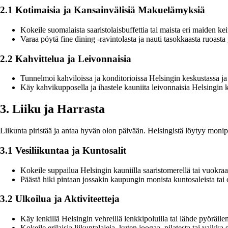
2.1 Kotimaisia ja Kansainvälisiä Makuelämyksiä
Kokeile suomalaista saaristolaisbuffettia tai maista eri maiden ke
Varaa pöytä fine dining -ravintolasta ja nauti tasokkaasta ruoasta j
2.2 Kahvittelua ja Leivonnaisia
Tunnelmoi kahviloissa ja konditorioissa Helsingin keskustassa ja
Käy kahvikupposella ja ihastele kauniita leivonnaisia Helsingin kah
3. Liiku ja Harrasta
Liikunta piristää ja antaa hyvän olon päivään. Helsingistä löytyy monipuo
3.1 Vesiliikuntaa ja Kuntosalit
Kokeile suppailua Helsingin kauniilla saaristomerellä tai vuokra
Päästä hiki pintaan jossakin kaupungin monista kuntosaleista tai o
3.2 Ulkoilua ja Aktiviteetteja
Käy lenkillä Helsingin vehreillä lenkkipoluilla tai lähde pyöräil
Kokeile erilaisia liikuntalajeja, kuten joogaa, pilatesta tai vaikk