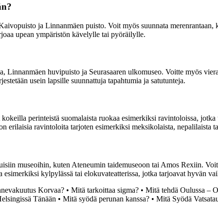
än?
o, Kaivopuisto ja Linnanmäen puisto. Voit myös suunnata merenrantaan,
rjoaa upean ympäristön kävelylle tai pyöräilylle.
ha, Linnanmäen huvipuisto ja Seurasaaren ulkomuseo. Voitte myös vierail
jestetään usein lapsille suunnattuja tapahtumia ja satutunteja.
okeilla perinteistä suomalaista ruokaa esimerkiksi ravintoloissa, jotka ta
 erilaisia ravintoloita tarjoten esimerkiksi meksikolaista, nepalilaista t
kuisiin museoihin, kuten Ateneumin taidemuseoon tai Amos Rexiin. Voit
ua esimerkiksi kylpylässä tai elokuvateatterissa, jotka tarjoavat hyvän va
nnevakuutus Korvaa?
•
Mitä tarkoittaa sigma?
•
Mitä tehdä Oulussa – Ou
elsingissä Tänään
•
Mitä syödä perunan kanssa?
•
Mitä Syödä Vatsata