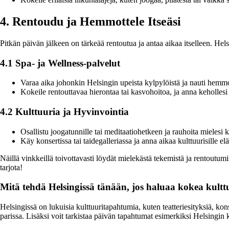
4. Rentoudu ja Hemmottele Itseäsi
Pitkän päivän jälkeen on tärkeää rentoutua ja antaa aikaa itselleen. He
4.1 Spa- ja Wellness-palvelut
Varaa aika johonkin Helsingin upeista kylpylöistä ja nauti hemmo
Kokeile rentouttavaa hierontaa tai kasvohoitoa, ja anna keholles
4.2 Kulttuuria ja Hyvinvointia
Osallistu joogatunnille tai meditaatiohetkeen ja rauhoita mielesi k
Käy konsertissa tai taidegalleriassa ja anna aikaa kulttuurisille e
Näillä vinkkeillä toivottavasti löydät mielekästä tekemistä ja rentout
tarjota!
Mitä tehdä Helsingissä tänään, jos haluaa kokea kultt
Helsingissä on lukuisia kulttuuritapahtumia, kuten teatteriesityksiä, ko
parissa. Lisäksi voit tarkistaa päivän tapahtumat esimerkiksi Helsingin