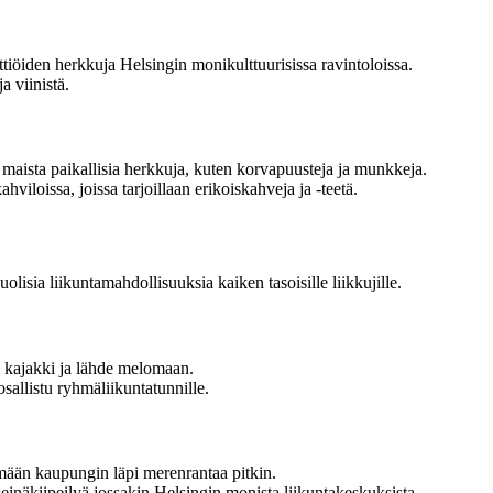
ittiöiden herkkuja Helsingin monikulttuurisissa ravintoloissa.
a viinistä.
 maista paikallisia herkkuja, kuten korvapuusteja ja munkkeja.
viloissa, joissa tarjoillaan erikoiskahveja ja -teetä.
lisia liikuntamahdollisuuksia kaiken tasoisille liikkujille.
a kajakki ja lähde melomaan.
sallistu ryhmäliikuntatunnille.
emään kaupungin läpi merenrantaa pitkin.
a seinäkiipeilyä jossakin Helsingin monista liikuntakeskuksista.