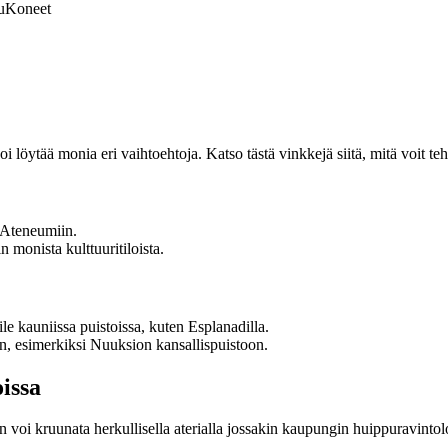
u
Koneet
i löytää monia eri vaihtoehtoja. Katso tästä vinkkejä siitä, mitä voit te
 Ateneumiin.
n monista kulttuuritiloista.
e kauniissa puistoissa, kuten Esplanadilla.
, esimerkiksi Nuuksion kansallispuistoon.
issa
 voi kruunata herkullisella aterialla jossakin kaupungin huippuravintolo