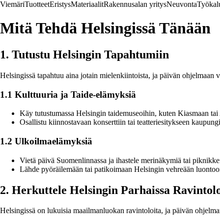
Viemäri
Tuotteet
Eristys
Materiaalit
Rakennusalan yritys
Neuvonta
Työkal
Mitä Tehdä Helsingissä Tänään
1. Tutustu Helsingin Tapahtumiin
Helsingissä tapahtuu aina jotain mielenkiintoista, ja päivän ohjelmaan vo
1.1 Kulttuuria ja Taide-elämyksiä
Käy tutustumassa Helsingin taidemuseoihin, kuten Kiasmaan tai
Osallistu kiinnostavaan konserttiin tai teatteriesitykseen kaupungi
1.2 Ulkoilmaelämyksiä
Vietä päivä Suomenlinnassa ja ihastele merinäkymiä tai piknikkeil
Lähde pyöräilemään tai patikoimaan Helsingin vehreään luontoon
2. Herkuttele Helsingin Parhaissa Ravintolo
Helsingissä on lukuisia maailmanluokan ravintoloita, ja päivän ohjelman