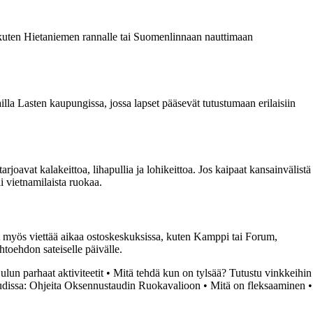
 kuten Hietaniemen rannalle tai Suomenlinnaan nauttimaan
la Lasten kaupungissa, jossa lapset pääsevät tutustumaan erilaisiin
rjoavat kalakeittoa, lihapullia ja lohikeittoa. Jos kaipaat kansainvälistä
ai vietnamilaista ruokaa.
 myös viettää aikaa ostoskeskuksissa, kuten Kamppi tai Forum,
ihtoehdon sateiselle päivälle.
lun parhaat aktiviteetit
•
Mitä tehdä kun on tylsää? Tutustu vinkkeihin
udissa: Ohjeita Oksennustaudin Ruokavalioon
•
Mitä on fleksaaminen
•