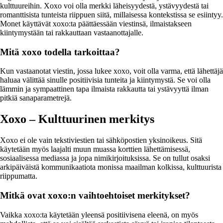
kulttuureihin. Xoxo voi olla merkki läheisyydestä, ystävyydestä tai
romanttisista tunteista riippuen siitä, millaisessa kontekstissa se esiintyy.
Monet käyttävät xoxo:ta päättäessään viestinsä, ilmaistakseen
kiintymystään tai rakkauttaan vastaanottajalle.
Mitä xoxo todella tarkoittaa?
Kun vastaanotat viestin, jossa lukee xoxo, voit olla varma, että lähettäjä
haluaa välittää sinulle positiivisia tunteita ja kiintymystä. Se voi olla
lämmin ja sympaattinen tapa ilmaista rakkautta tai ystävyyttä ilman
pitkiä sanaparametrejä.
Xoxo – Kulttuurinen merkitys
Xoxo ei ole vain tekstiviestien tai sähköpostien yksinoikeus. Sitä
käytetään myös laajalti muun muassa korttien lähettämisessä,
sosiaalisessa mediassa ja jopa nimikirjoituksissa. Se on tullut osaksi
arkipäiväistä kommunikaatiota monissa maailman kolkissa, kulttuurista
riippumatta.
Mitkä ovat xoxo:n vaihtoehtoiset merkitykset?
Vaikka xoxo:ta käytetään yleensä positiivisena eleenä, on myös