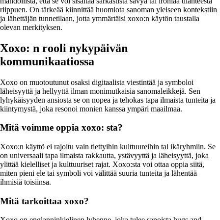
mahdollista, että se voi sisältää sarkastista sävyä tai ironiaa tilanteesta
riippuen. On tärkeää kiinnittää huomiota sanoman yleiseen kontekstiin
ja lähettäjän tunnetilaan, jotta ymmärtäisi xoxo:n käytön taustalla
olevan merkityksen.
Xoxo: n rooli nykypäivän
kommunikaatiossa
Xoxo on muotoutunut osaksi digitaalista viestintää ja symboloi
läheisyyttä ja hellyyttä ilman monimutkaisia sanomaleikkejä. Sen
lyhykäisyyden ansiosta se on nopea ja tehokas tapa ilmaista tunteita ja
kiintymystä, joka resonoi monien kanssa ympäri maailmaa.
Mitä voimme oppia xoxo: sta?
Xoxo:n käyttö ei rajoitu vain tiettyihin kulttuureihin tai ikäryhmiin. Se
on universaali tapa ilmaista rakkautta, ystävyyttä ja läheisyyttä, joka
ylittää kielelliset ja kulttuuriset rajat. Xoxo:sta voi ottaa oppia siitä,
miten pieni ele tai symboli voi välittää suuria tunteita ja lähentää
ihmisiä toisiinsa.
Mitä tarkoittaa xoxo?
Xoxo on englanninkielinen lyhenne, joka tulee sanoista hugs and