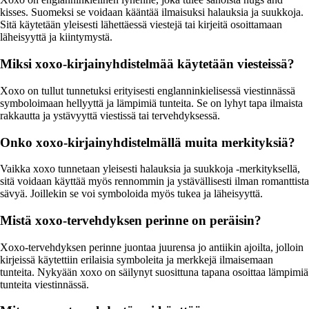
kisses. Suomeksi se voidaan kääntää ilmaisuksi halauksia ja suukkoja.
Sitä käytetään yleisesti lähettäessä viestejä tai kirjeitä osoittamaan
läheisyyttä ja kiintymystä.
Miksi xoxo-kirjainyhdistelmää käytetään viesteissä?
Xoxo on tullut tunnetuksi erityisesti englanninkielisessä viestinnässä
symboloimaan hellyyttä ja lämpimiä tunteita. Se on lyhyt tapa ilmaista
rakkautta ja ystävyyttä viestissä tai tervehdyksessä.
Onko xoxo-kirjainyhdistelmällä muita merkityksiä?
Vaikka xoxo tunnetaan yleisesti halauksia ja suukkoja -merkityksellä,
sitä voidaan käyttää myös rennommin ja ystävällisesti ilman romanttista
sävyä. Joillekin se voi symboloida myös tukea ja läheisyyttä.
Mistä xoxo-tervehdyksen perinne on peräisin?
Xoxo-tervehdyksen perinne juontaa juurensa jo antiikin ajoilta, jolloin
kirjeissä käytettiin erilaisia symboleita ja merkkejä ilmaisemaan
tunteita. Nykyään xoxo on säilynyt suosittuna tapana osoittaa lämpimiä
tunteita viestinnässä.