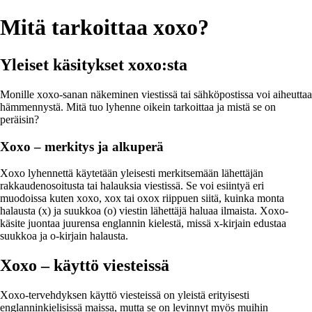
Mitä tarkoittaa xoxo?
Yleiset käsitykset xoxo:sta
Monille xoxo-sanan näkeminen viestissä tai sähköpostissa voi aiheuttaa
hämmennystä. Mitä tuo lyhenne oikein tarkoittaa ja mistä se on
peräisin?
Xoxo – merkitys ja alkuperä
Xoxo lyhennettä käytetään yleisesti merkitsemään lähettäjän
rakkaudenosoitusta tai halauksia viestissä. Se voi esiintyä eri
muodoissa kuten xoxo, xox tai oxox riippuen siitä, kuinka monta
halausta (x) ja suukkoa (o) viestin lähettäjä haluaa ilmaista. Xoxo-
käsite juontaa juurensa englannin kielestä, missä x-kirjain edustaa
suukkoa ja o-kirjain halausta.
Xoxo – käyttö viesteissä
Xoxo-tervehdyksen käyttö viesteissä on yleistä erityisesti
englanninkielisissä maissa, mutta se on levinnyt myös muihin