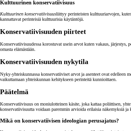
Kulttuurinen konservatiivisuus
Kulttuurinen konservatiivisuus
liittyy perinteisten kulttuuriarvojen, ku
kannattavat perinteisiä kulttuurisia käytäntöjä.
Konservatiivisuuden piirteet
Konservatiivisuudessa korostuvat usein arvot kuten vakaus, järjestys, per
omasta elämästään.
Konservatiivisuuden nykytila
Nyky-yhteiskunnassa konservatiiviset arvot ja asenteet ovat edelleen mer
vaikuttamaan yhteiskunnan kehitykseen perinteitä kunnioittaen.
Päätelmä
Konservatiivisuus on moniulotteinen käsite, joka kattaa poliittisen, y
konservatiivisuutta voidaan paremmin arvioida erilaisia näkemyksiä ja
Mikä on konservatiivisen ideologian perusajatus?