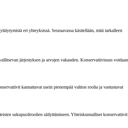
ttäytymistä eri yhteyksissä. Seuraavassa käsitellään, mitä tarkalleen
 vallitsevan järjestyksen ja arvojen vakauden. Konservatiivisuus voidaan
nservatiivit kannattavat usein pienempää valtion roolia ja vastustavat
eisten sukupuoliroolien säilyttämiseen. Yhteiskunnalliset konservatiivit