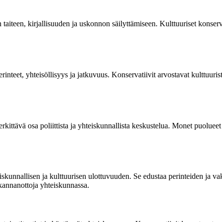
ten taiteen, kirjallisuuden ja uskonnon säilyttämiseen. Kulttuuriset kons
inteet, yhteisöllisyys ja jatkuvuus. Konservatiivit arvostavat kulttuurist
kittävä osa poliittista ja yhteiskunnallista keskustelua. Monet puolueet 
hteiskunnallisen ja kulttuurisen ulottuvuuden. Se edustaa perinteiden j
 kannanottoja yhteiskunnassa.