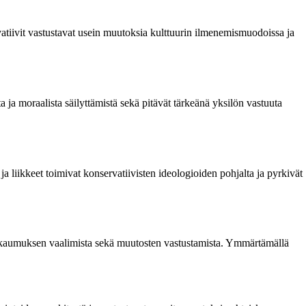
ervatiivit vastustavat usein muutoksia kulttuurin ilmenemismuodoissa ja
a ja moraalista säilyttämistä sekä pitävät tärkeänä yksilön vastuuta
ja liikkeet toimivat konservatiivisten ideologioiden pohjalta ja pyrkivät
a vakaumuksen vaalimista sekä muutosten vastustamista. Ymmärtämällä