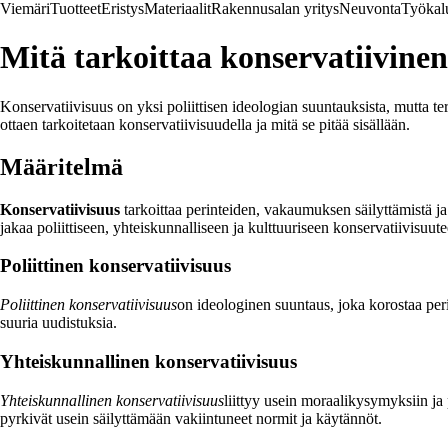
Viemäri
Tuotteet
Eristys
Materiaalit
Rakennusalan yritys
Neuvonta
Työkal
Mitä tarkoittaa konservatiivine
Konservatiivisuus on yksi poliittisen ideologian suuntauksista, mutta t
ottaen tarkoitetaan konservatiivisuudella ja mitä se pitää sisällään.
Määritelmä
Konservatiivisuus
tarkoittaa perinteiden, vakaumuksen säilyttämistä j
jakaa poliittiseen, yhteiskunnalliseen ja kulttuuriseen konservatiivisuute
Poliittinen konservatiivisuus
Poliittinen konservatiivisuus
on ideologinen suuntaus, joka korostaa peri
suuria uudistuksia.
Yhteiskunnallinen konservatiivisuus
Yhteiskunnallinen konservatiivisuus
liittyy usein moraalikysymyksiin ja 
pyrkivät usein säilyttämään vakiintuneet normit ja käytännöt.