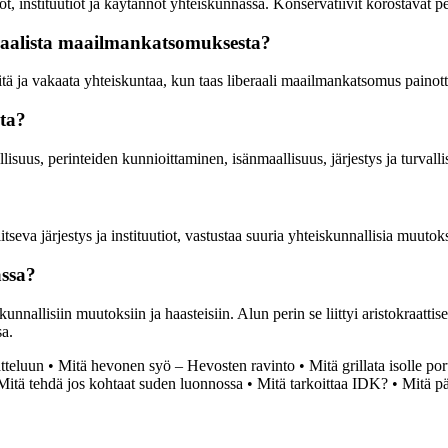
ot, instituutiot ja käytännöt yhteiskunnassa. Konservatiivit korostavat 
raalista maailmankatsomuksesta?
ä ja vakaata yhteiskuntaa, kun taas liberaali maailmankatsomus painott
ita?
llisuus, perinteiden kunnioittaminen, isänmaallisuus, järjestys ja turval
tseva järjestys ja instituutiot, vastustaa suuria yhteiskunnallisia muutok
assa?
nnallisiin muutoksiin ja haasteisiin. Alun perin se liittyi aristokraattis
sa.
tteluun
•
Mitä hevonen syö – Hevosten ravinto
•
Mitä grillata isolle po
Mitä tehdä jos kohtaat suden luonnossa
•
Mitä tarkoittaa IDK?
•
Mitä p