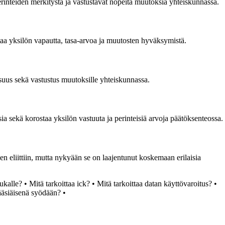
perinteiden merkitystä ja vastustavat nopeita muutoksia yhteiskunnassa.
aa yksilön vapautta, tasa-arvoa ja muutosten hyväksymistä.
lisuus sekä vastustus muutoksille yhteiskunnassa.
sia sekä korostaa yksilön vastuuta ja perinteisiä arvoja päätöksenteossa.
een eliittiin, mutta nykyään se on laajentunut koskemaan erilaisia
rukalle?
•
Mitä tarkoittaa ick?
•
Mitä tarkoittaa datan käyttövaroitus?
•
ääsiäisenä syödään?
•