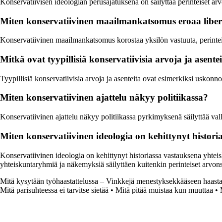
Konservatiivisen ideologian perusajatuksena on säilyttää perinteiset arv
Miten konservatiivinen maailmankatsomus eroaa libe
Konservatiivinen maailmankatsomus korostaa yksilön vastuuta, perinteit
Mitkä ovat tyypillisiä konservatiivisia arvoja ja asente
Tyypillisiä konservatiivisia arvoja ja asenteita ovat esimerkiksi uskonno
Miten konservatiivinen ajattelu näkyy politiikassa?
Konservatiivinen ajattelu näkyy politiikassa pyrkimyksenä säilyttää valli
Miten konservatiivinen ideologia on kehittynyt histori
Konservatiivinen ideologia on kehittynyt historiassa vastauksena yhteisku
yhteiskuntaryhmiä ja näkemyksiä säilyttäen kuitenkin perinteiset arvon
Mitä kysytään työhaastattelussa – Vinkkejä menestyksekkääseen haasta
Mitä parisuhteessa ei tarvitse sietää
•
Mitä pitää muistaa kun muuttaa
•