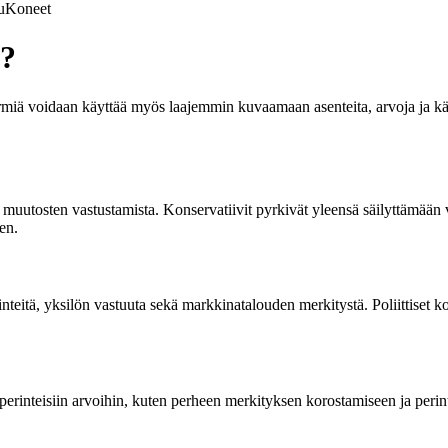
u
Koneet
n?
ermiä voidaan käyttää myös laajemmin kuvaamaan asenteita, arvoja ja käy
a muutosten vastustamista. Konservatiivit pyrkivät yleensä säilyttämään
en.
nteitä, yksilön vastuuta sekä markkinatalouden merkitystä. Poliittiset ko
perinteisiin arvoihin, kuten perheen merkityksen korostamiseen ja perint