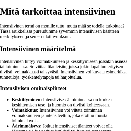
Mitä tarkoittaa intensiivinen
Intensiivinen termi on monille tuttu, mutta mitä se todella tarkoittaa?
Tässä artikkelissa pureudumme syvemmin intensiivisen käsitteen
merkitykseen ja sen eri ulottuvuuksiin.
Intensiivinen määritelmä
Intensiivinen liittyy voimakkuuteen ja keskittymiseen jossakin asiassa
tai toiminnassa. Se viittaa tilanteisiin, joissa jokin tapahtuu erityisen
tiiviisti, voimakkaasti tai syvästi. Intensiivinen voi kuvata esimerkiksi
tunnetiloja, työskentelytapoja tai harjoittelua.
Intensiivisen ominaispiirteet
Keskittyminen:
Intensiivisessä toiminnassa on korkea
keskittymisen taso, ja huomio on tiiviisti kohteessaan.
Voimakkuus:
Intensiivinen voi viitata toiminnan
voimakkuuteen ja intensiteettiin, joka erottuu muista
toimintatavoista.
Äärimmäisyys:
Jotkut intensiiviset tilanteet voivat olla