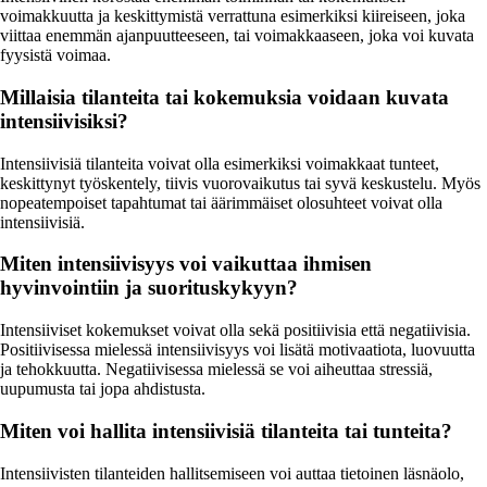
voimakkuutta ja keskittymistä verrattuna esimerkiksi kiireiseen, joka
viittaa enemmän ajanpuutteeseen, tai voimakkaaseen, joka voi kuvata
fyysistä voimaa.
Millaisia tilanteita tai kokemuksia voidaan kuvata
intensiivisiksi?
Intensiivisiä tilanteita voivat olla esimerkiksi voimakkaat tunteet,
keskittynyt työskentely, tiivis vuorovaikutus tai syvä keskustelu. Myös
nopeatempoiset tapahtumat tai äärimmäiset olosuhteet voivat olla
intensiivisiä.
Miten intensiivisyys voi vaikuttaa ihmisen
hyvinvointiin ja suorituskykyyn?
Intensiiviset kokemukset voivat olla sekä positiivisia että negatiivisia.
Positiivisessa mielessä intensiivisyys voi lisätä motivaatiota, luovuutta
ja tehokkuutta. Negatiivisessa mielessä se voi aiheuttaa stressiä,
uupumusta tai jopa ahdistusta.
Miten voi hallita intensiivisiä tilanteita tai tunteita?
Intensiivisten tilanteiden hallitsemiseen voi auttaa tietoinen läsnäolo,