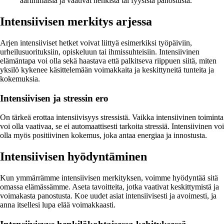
äärimmäisiä ja vaativat henkistä tai fyysistä panostusta.
Intensiivisen merkitys arjessa
Arjen intensiiviset hetket voivat liittyä esimerkiksi työpäiviin,
urheilusuorituksiin, opiskeluun tai ihmissuhteisiin. Intensiivinen
elämäntapa voi olla sekä haastava että palkitseva riippuen siitä, miten
yksilö kykenee käsittelemään voimakkaita ja keskittyneitä tunteita ja
kokemuksia.
Intensiivisen ja stressin ero
On tärkeä erottaa intensiivisyys stressistä. Vaikka intensiivinen toiminta
voi olla vaativaa, se ei automaattisesti tarkoita stressiä. Intensiivinen voi
olla myös positiivinen kokemus, joka antaa energiaa ja innostusta.
Intensiivisen hyödyntäminen
Kun ymmärrämme intensiivisen merkityksen, voimme hyödyntää sitä
omassa elämässämme. Aseta tavoitteita, jotka vaativat keskittymistä ja
voimakasta panostusta. Koe uudet asiat intensiivisesti ja avoimesti, ja
anna itsellesi lupa elää voimakkaasti.