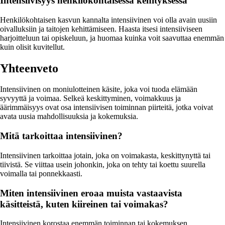
Intensiivisyys henkilökohtaisessa kehityksessä
Henkilökohtaisen kasvun kannalta intensiivinen voi olla avain uusiin
oivalluksiin ja taitojen kehittämiseen. Haasta itsesi intensiiviseen
harjoitteluun tai opiskeluun, ja huomaa kuinka voit saavuttaa enemmän
kuin olisit kuvitellut.
Yhteenveto
Intensiivinen on moniulotteinen käsite, joka voi tuoda elämään
syvyyttä ja voimaa. Selkeä keskittyminen, voimakkuus ja
äärimmäisyys ovat osa intensiivisen toiminnan piirteitä, jotka voivat
avata uusia mahdollisuuksia ja kokemuksia.
Mitä tarkoittaa intensiivinen?
Intensiivinen tarkoittaa jotain, joka on voimakasta, keskittynyttä tai
tiivistä. Se viittaa usein johonkin, joka on tehty tai koettu suurella
voimalla tai ponnekkaasti.
Miten intensiivinen eroaa muista vastaavista
käsitteistä, kuten kiireinen tai voimakas?
Intensiivinen korostaa enemmän toiminnan tai kokemuksen