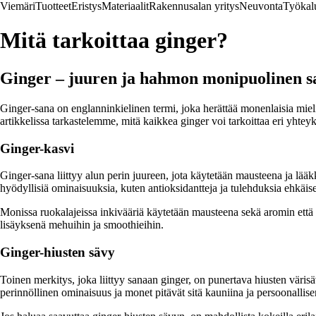
Viemäri
Tuotteet
Eristys
Materiaalit
Rakennusalan yritys
Neuvonta
Työkal
Mitä tarkoittaa ginger?
Ginger – juuren ja hahmon monipuolinen s
Ginger-sana on englanninkielinen termi, joka herättää monenlaisia mieli
artikkelissa tarkastelemme, mitä kaikkea ginger voi tarkoittaa eri yhteyk
Ginger-kasvi
Ginger-sana liittyy alun perin juureen, jota käytetään mausteena ja lääk
hyödyllisiä ominaisuuksia, kuten antioksidantteja ja tulehduksia ehkäise
Monissa ruokalajeissa inkivääriä käytetään mausteena sekä aromin että t
lisäyksenä mehuihin ja smoothieihin.
Ginger-hiusten sävy
Toinen merkitys, joka liittyy sanaan ginger, on punertava hiusten värisä
perinnöllinen ominaisuus ja monet pitävät sitä kauniina ja persoonallise