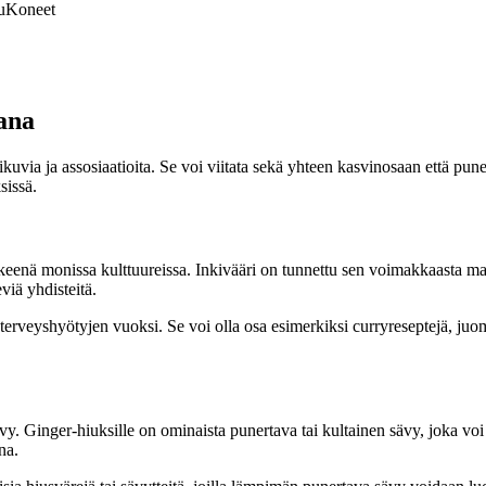
u
Koneet
ana
kuvia ja assosiaatioita. Se voi viitata sekä yhteen kasvinosaan että pun
sissä.
keenä monissa kulttuureissa. Inkivääri on tunnettu sen voimakkaasta maus
viä yhdisteitä.
erveyshyötyjen vuoksi. Se voi olla osa esimerkiksi curryreseptejä, juomi
vy. Ginger-hiuksille on ominaista punertava tai kultainen sävy, joka voi
na.