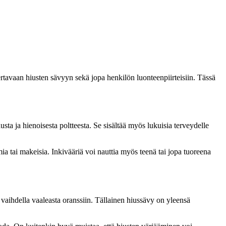
ertavaan hiusten sävyyn sekä jopa henkilön luonteenpiirteisiin. Tässä
ta ja hienoisesta poltteesta. Se sisältää myös lukuisia terveydelle
a tai makeisia. Inkivääriä voi nauttia myös teenä tai jopa tuoreena
 vaihdella vaaleasta oranssiin. Tällainen hiussävy on yleensä