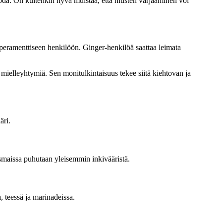
luoda. On kuitenkin hyvä muistaa, että hiusten värjääminen voi
mperamenttiseen henkilöön. Ginger-henkilöä saattaa leimata
a mielleyhtymiä. Sen monitulkintaisuus tekee siitä kiehtovan ja
äri.
ismaissa puhutaan yleisemmin inkivääristä.
, teessä ja marinadeissa.