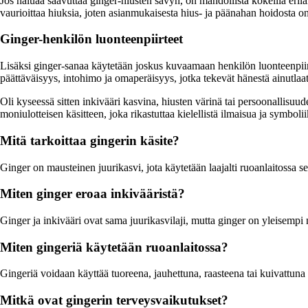
Jos haluaa saavuttaa ginger-hiusten sävyn, on mahdollista kokeilla eril
vaurioittaa hiuksia, joten asianmukaisesta hius- ja päänahan hoidosta o
Ginger-henkilön luonteenpiirteet
Lisäksi ginger-sanaa käytetään joskus kuvaamaan henkilön luonteenpiirt
päättäväisyys, intohimo ja omaperäisyys, jotka tekevät hänestä ainutlaa
Oli kyseessä sitten inkivääri kasvina, hiusten värinä tai persoonallisuud
moniulotteisen käsitteen, joka rikastuttaa kielellistä ilmaisua ja symboli
Mitä tarkoittaa gingerin käsite?
Ginger on mausteinen juurikasvi, jota käytetään laajalti ruoanlaitossa 
Miten ginger eroaa inkivääristä?
Ginger ja inkivääri ovat sama juurikasvilaji, mutta ginger on yleisemp
Miten gingeriä käytetään ruoanlaitossa?
Gingeriä voidaan käyttää tuoreena, jauhettuna, raasteena tai kuivattuna m
Mitkä ovat gingerin terveysvaikutukset?