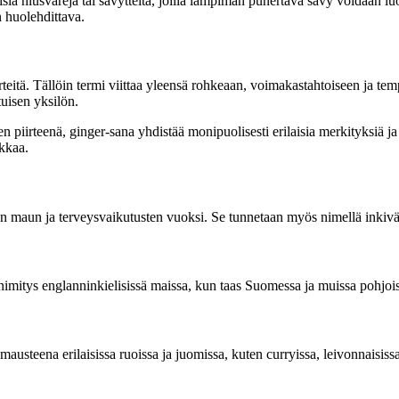
aisia hiusvärejä tai sävytteitä, joilla lämpimän punertava sävy voidaan 
n huolehdittava.
eitä. Tällöin termi viittaa yleensä rohkeaan, voimakastahtoiseen ja te
tuisen yksilön.
en piirteenä, ginger-sana yhdistää monipuolisesti erilaisia merkityksiä j
ikkaa.
sen maun ja terveysvaikutusten vuoksi. Se tunnetaan myös nimellä inkivä
i nimitys englanninkielisissä maissa, kun taas Suomessa ja muissa pohjo
austeena erilaisissa ruoissa ja juomissa, kuten curryissa, leivonnaisissa