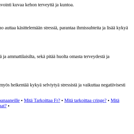
invointi kuvaa kehon terveyttä ja kuntoa.
auttaa käsittelemään stressiä, parantaa ihmissuhteita ja lisää kykyä
 ja ammattilaisilta, sekä pitää huolta omasta terveydestä ja
ös heikentää kykyä selviytyä stressistä ja vaikuttaa negatiivisesti
banaaneille
•
Mitä Tarkoittaa Fr?
•
Mitä tarkoittaa cringe?
•
Mitä
hat?
•