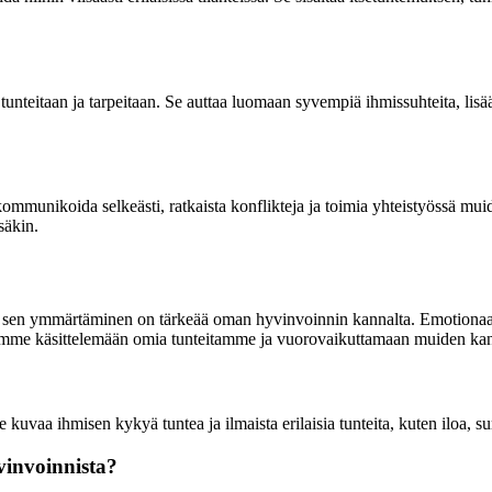
nteitaan ja tarpeitaan. Se auttaa luomaan syvempiä ihmissuhteita, lisä
a, kommunikoida selkeästi, ratkaista konflikteja ja toimia yhteistyössä 
säkin.
a, ja sen ymmärtäminen on tärkeää oman hyvinvoinnin kannalta. Emotiona
ystymme käsittelemään omia tunteitamme ja vuorovaikuttamaan muiden ka
e kuvaa ihmisen kykyä tuntea ja ilmaista erilaisia tunteita, kuten iloa, s
vinvoinnista?