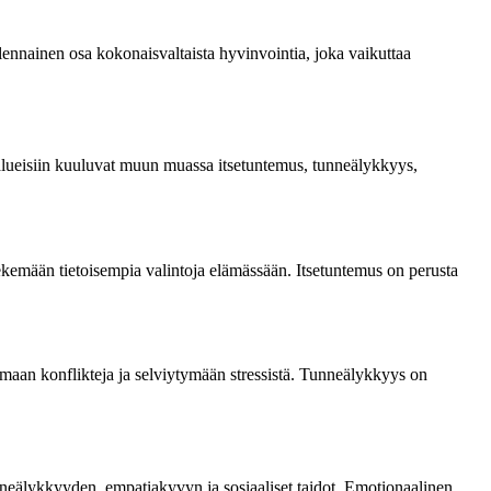
 olennainen osa kokonaisvaltaista hyvinvointia, joka vaikuttaa
-alueisiin kuuluvat muun muassa itsetuntemus, tunneälykkyys,
ekemään tietoisempia valintoja elämässään. Itsetuntemus on perusta
emaan konflikteja ja selviytymään stressistä. Tunneälykkyys on
 tunneälykkyyden, empatiakyvyn ja sosiaaliset taidot. Emotionaalinen