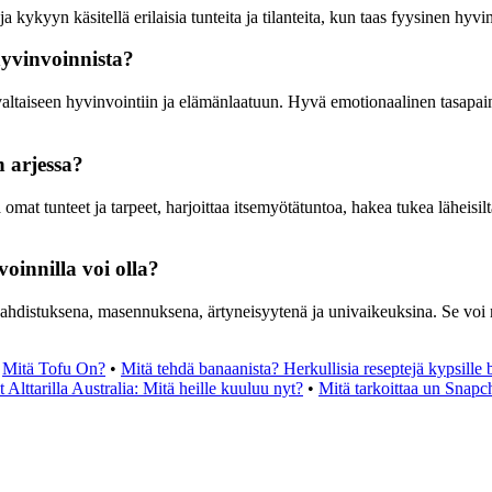
kykyyn käsitellä erilaisia tunteita ja tilanteita, kun taas fyysinen hyv
hyvinvoinnista?
ltaiseen hyvinvointiin ja elämänlaatuun. Hyvä emotionaalinen tasapaino 
 arjessa?
t tunteet ja tarpeet, harjoittaa itsemyötätuntoa, hakea tukea läheisiltä
oinnilla voi olla?
ahdistuksena, masennuksena, ärtyneisyytenä ja univaikeuksina. Se voi my
•
Mitä Tofu On?
•
Mitä tehdä banaanista? Herkullisia reseptejä kypsille 
it Alttarilla Australia: Mitä heille kuuluu nyt?
•
Mitä tarkoittaa un Snapc