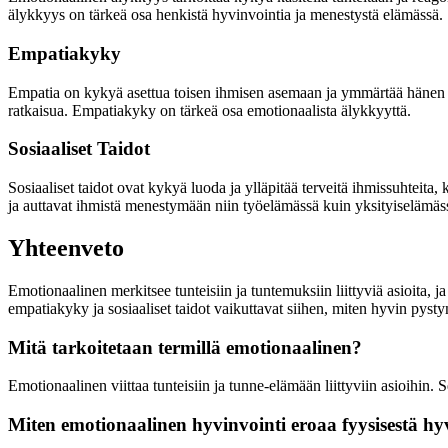
älykkyys on tärkeä osa henkistä hyvinvointia ja menestystä elämässä.
Empatiakyky
Empatia on kykyä asettua toisen ihmisen asemaan ja ymmärtää hänen tu
ratkaisua. Empatiakyky on tärkeä osa emotionaalista älykkyyttä.
Sosiaaliset Taidot
Sosiaaliset taidot ovat kykyä luoda ja ylläpitää terveitä ihmissuhteit
ja auttavat ihmistä menestymään niin työelämässä kuin yksityiselämäs
Yhteenveto
Emotionaalinen merkitsee tunteisiin ja tuntemuksiin liittyviä asioit
empatiakyky ja sosiaaliset taidot vaikuttavat siihen, miten hyvin p
Mitä tarkoitetaan termillä emotionaalinen?
Emotionaalinen viittaa tunteisiin ja tunne-elämään liittyviin asioihin. S
Miten emotionaalinen hyvinvointi eroaa fyysisestä hy