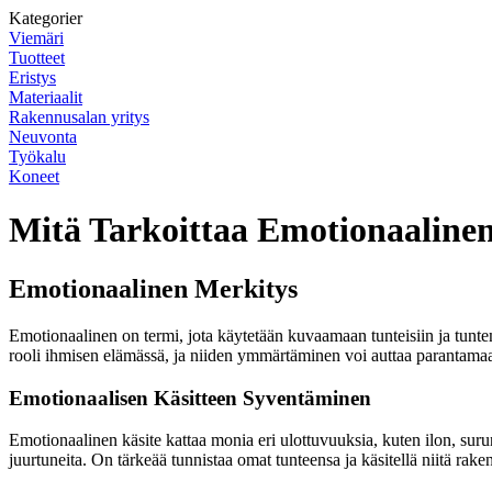
Kategorier
Viemäri
Tuotteet
Eristys
Materiaalit
Rakennusalan yritys
Neuvonta
Työkalu
Koneet
Mitä Tarkoittaa Emotionaaline
Emotionaalinen Merkitys
Emotionaalinen on termi, jota käytetään kuvaamaan tunteisiin ja tuntemuks
rooli ihmisen elämässä, ja niiden ymmärtäminen voi auttaa parantamaa
Emotionaalisen Käsitteen Syventäminen
Emotionaalinen käsite kattaa monia eri ulottuvuuksia, kuten ilon, surun
juurtuneita. On tärkeää tunnistaa omat tunteensa ja käsitellä niitä raken