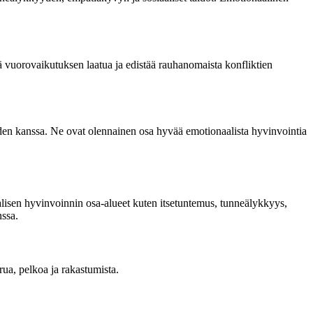
ä vuorovaikutuksen laatua ja edistää rauhanomaista konfliktien
muiden kanssa. Ne ovat olennainen osa hyvää emotionaalista hyvinvointia
alisen hyvinvoinnin osa-alueet kuten itsetuntemus, tunneälykkyys,
nssa.
urua, pelkoa ja rakastumista.