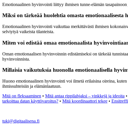
Emotionaalinen hyvinvointi liittyy ihmisen tunne-elämän tasapainoon ja 
Miksi on tärkeää huolehtia omasta emotionaalisesta 
Emotionaalinen hyvinvointi vaikuttaa merkittävästi ihmisen kokonaisva
selviytyä vaikeista tilanteista.
Miten voi edistää omaa emotionaalista hyvinvointiaan
Oman emotionaalisen hyvinvoinnin edistämiseksi on tärkeää tunnistaa oma
hyvinvoinnista.
Millaisia vaikutuksia huonolla emotionaalisella hyvinv
Huono emotionaalinen hyvinvointi voi ilmetä erilaisina oireina, kuten 
ihmissuhteisiin ja elämänlaatuun.
Mitä on fleksaaminen
•
Mitä antaa rippilahjaksi – vinkkejä ja ideoita
tarkoittaa datan käyttövaroitus?
•
Mitä koordinaattori tekee
•
Ensitreff
tuki@digitaalisena.fi