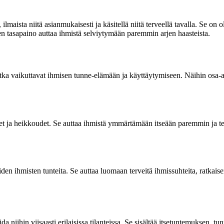
lmaista niitä asianmukaisesti ja käsitellä niitä terveellä tavalla. Se on
n tasapaino auttaa ihmistä selviytymään paremmin arjen haasteista.
 jotka vaikuttavat ihmisen tunne-elämään ja käyttäytymiseen. Näihin osa
det ja heikkoudet. Se auttaa ihmistä ymmärtämään itseään paremmin ja t
n ihmisten tunteita. Se auttaa luomaan terveitä ihmissuhteita, ratkais
da niihin viisaasti erilaisissa tilanteissa. Se sisältää itsetuntemuksen,