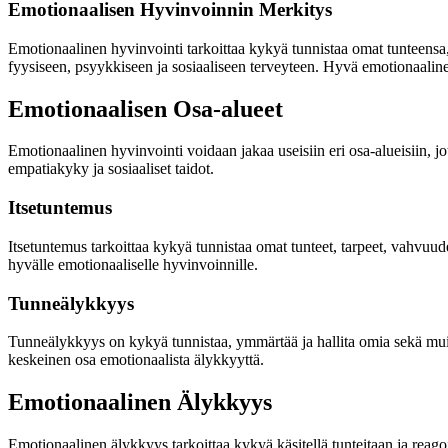
Emotionaalisen Hyvinvoinnin Merkitys
Emotionaalinen hyvinvointi tarkoittaa kykyä tunnistaa omat tunteensa, i
fyysiseen, psyykkiseen ja sosiaaliseen terveyteen. Hyvä emotionaaline
Emotionaalisen Osa-alueet
Emotionaalinen hyvinvointi voidaan jakaa useisiin eri osa-alueisiin,
empatiakyky ja sosiaaliset taidot.
Itsetuntemus
Itsetuntemus tarkoittaa kykyä tunnistaa omat tunteet, tarpeet, vahvuu
hyvälle emotionaaliselle hyvinvoinnille.
Tunneälykkyys
Tunneälykkyys on kykyä tunnistaa, ymmärtää ja hallita omia sekä muide
keskeinen osa emotionaalista älykkyyttä.
Emotionaalinen Älykkyys
Emotionaalinen älykkyys tarkoittaa kykyä käsitellä tunteitaan ja reagoi