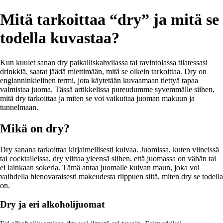
Mitä tarkoittaa “dry” ja mitä se
todella kuvastaa?
Kun kuulet sanan dry paikalliskahvilassa tai ravintolassa tilatessasi
drinkkiä, saatat jäädä miettimään, mitä se oikein tarkoittaa. Dry on
englanninkielinen termi, jota käytetään kuvaamaan tiettyä tapaa
valmistaa juoma. Tässä artikkelissa pureudumme syvemmälle siihen,
mitä dry tarkoittaa ja miten se voi vaikuttaa juoman makuun ja
tunnelmaan.
Mikä on dry?
Dry sanana tarkoittaa kirjaimellisesti kuivaa. Juomissa, kuten viineissä
tai cocktaileissa, dry viittaa yleensä siihen, että juomassa on vähän tai
ei lainkaan sokeria. Tämä antaa juomalle kuivan maun, joka voi
vaihdella hienovaraisesti makeudesta riippuen siitä, miten dry se todella
on.
Dry ja eri alkoholijuomat