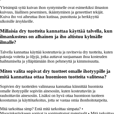
Yleisimpiä syitä kuivan ihon syntymiselle ovat esimerkiksi ilmaston
kuivuus, liiallinen peseminen, ikääntyminen ja geneettiset tekijät.
Kuiva iho voi aiheuttaa ihon kutinaa, punoitusta ja herkkyyttä
ulkoisille ärsykkeille.
Millaisia dry tuotteita kannattaa käyttää talvella, kun
ilmankosteus on alhainen ja iho altistuu kylmälle
ilmalle?
Talvella kannattaa käyttää kosteuttavia ja ravitsevia dry tuotteita, kuten
paksuja voiteita ja öljyjä, jotka auttavat suojaamaan ihoa kosteuden
haihtumiselta ja ylläpitämään ihon pehmeyttä ja kimmoisuutta.
Miten valita sopivat dry tuotteet omalle ihotyypille ja
mitä kannattaa ottaa huomioon tuotteita valitessa?
Sopivien dry tuotteiden valinnassa kannattaa kiinnittää huomiota
omalle ihotyypille sopiviin ainesosiin, kuten kosteuttaviin ja
rauhoittaviin ainesosiin. Lisäksi on hyvä ottaa huomioon tuotteen
koostumus ja käyttötarkoitus, jotta se vastaa omia ihonhoitotarpeita.
Mitä tarkoittaa simp? Entä mitä tarkoittaa simpata?
•
Muovinkeräykseen sopivat ja sopimattomat materiaalit
•
Mitä tarkoittaa