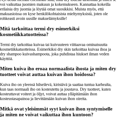
voi vaikuttaa juomien makuun ja kokemukseen. Kannattaa kokeilla
erilaisia dry juomia ja löytää omat suosikkisi. Muista myös, että
makuasioissa on kyse henkilökohtaisista mieltymyksistä, joten ole
rohkeasti avoin uusille makuelämyksille!
Mitä tarkoittaa termi dry esimerkiksi
kosmetiikkatuotteissa?
Termi dry tarkoittaa kuivaa tai kuivuuteen viittaavaa ominaisuutta
kosmetiikkatuotteissa. Esimerkiksi dry skin tarkoittaa kuivaa ihoa ja
dry shampoo kuivashampoota, joka puhdistaa hiukset ilman veden
käyttöä.
Miten kuiva iho eroaa normaalista ihosta ja miten dry
tuotteet voivat auttaa kuivan ihon hoidossa?
Kuiva iho on yleensä hilseilevä, kiristävä ja saattaa tuntua karhealta,
kun taas normaali iho on kosteutettu ja joustava. Dry tuotteet, kuten
kosteuttavat voiteet ja öljyt, voivat auttaa ylläpitämään ihon
kosteustasapainoa ja lievittämään kuivan ihon oireita.
Mitkä ovat yleisimmät syyt kuivan ihon syntymiselle
ja miten ne voivat vaikuttaa ihon kuntoon?