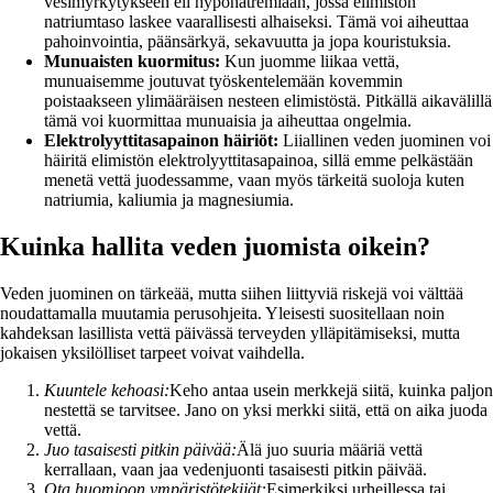
vesimyrkytykseen eli hyponatremiaan, jossa elimistön
natriumtaso laskee vaarallisesti alhaiseksi. Tämä voi aiheuttaa
pahoinvointia, päänsärkyä, sekavuutta ja jopa kouristuksia.
Munuaisten kuormitus:
Kun juomme liikaa vettä,
munuaisemme joutuvat työskentelemään kovemmin
poistaakseen ylimääräisen nesteen elimistöstä. Pitkällä aikavälillä
tämä voi kuormittaa munuaisia ja aiheuttaa ongelmia.
Elektrolyyttitasapainon häiriöt:
Liiallinen veden juominen voi
häiritä elimistön elektrolyyttitasapainoa, sillä emme pelkästään
menetä vettä juodessamme, vaan myös tärkeitä suoloja kuten
natriumia, kaliumia ja magnesiumia.
Kuinka hallita veden juomista oikein?
Veden juominen on tärkeää, mutta siihen liittyviä riskejä voi välttää
noudattamalla muutamia perusohjeita. Yleisesti suositellaan noin
kahdeksan lasillista vettä päivässä terveyden ylläpitämiseksi, mutta
jokaisen yksilölliset tarpeet voivat vaihdella.
Kuuntele kehoasi:
Keho antaa usein merkkejä siitä, kuinka paljon
nestettä se tarvitsee. Jano on yksi merkki siitä, että on aika juoda
vettä.
Juo tasaisesti pitkin päivää:
Älä juo suuria määriä vettä
kerrallaan, vaan jaa vedenjuonti tasaisesti pitkin päivää.
Ota huomioon ympäristötekijät:
Esimerkiksi urheillessa tai