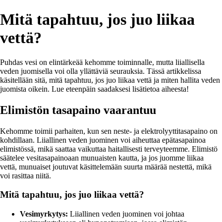
Mitä tapahtuu, jos juo liikaa
vettä?
Puhdas vesi on elintärkeää kehomme toiminnalle, mutta liiallisella
veden juomisella voi olla yllättäviä seurauksia. Tässä artikkelissa
käsitellään sitä, mitä tapahtuu, jos juo liikaa vettä ja miten hallita veden
juomista oikein. Lue eteenpäin saadaksesi lisätietoa aiheesta!
Elimistön tasapaino vaarantuu
Kehomme toimii parhaiten, kun sen neste- ja elektrolyyttitasapaino on
kohdillaan. Liiallinen veden juominen voi aiheuttaa epätasapainoa
elimistössä, mikä saattaa vaikuttaa haitallisesti terveyteemme. Elimistö
säätelee vesitasapainoaan munuaisten kautta, ja jos juomme liikaa
vettä, munuaiset joutuvat käsittelemään suurta määrää nestettä, mikä
voi rasittaa niitä.
Mitä tapahtuu, jos juo liikaa vettä?
Vesimyrkytys:
Liiallinen veden juominen voi johtaa