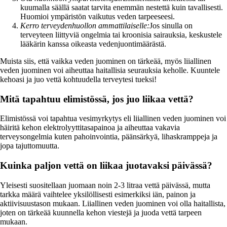
kuumalla säällä saatat tarvita enemmän nestettä kuin tavallisesti.
Huomioi ympäristön vaikutus veden tarpeeseesi.
Kerro terveydenhuollon ammattilaiselle:
Jos sinulla on
terveyteen liittyviä ongelmia tai kroonisia sairauksia, keskustele
lääkärin kanssa oikeasta vedenjuontimäärästä.
Muista siis, että vaikka veden juominen on tärkeää, myös liiallinen
veden juominen voi aiheuttaa haitallisia seurauksia keholle. Kuuntele
kehoasi ja juo vettä kohtuudella terveytesi tueksi!
Mitä tapahtuu elimistössä, jos juo liikaa vettä?
Elimistössä voi tapahtua vesimyrkytys eli liiallinen veden juominen voi
häiritä kehon elektrolyyttitasapainoa ja aiheuttaa vakavia
terveysongelmia kuten pahoinvointia, päänsärkyä, lihaskramppeja ja
jopa tajuttomuutta.
Kuinka paljon vettä on liikaa juotavaksi päivässä?
Yleisesti suositellaan juomaan noin 2-3 litraa vettä päivässä, mutta
tarkka määrä vaihtelee yksilöllisesti esimerkiksi iän, painon ja
aktiivisuustason mukaan. Liiallinen veden juominen voi olla haitallista,
joten on tärkeää kuunnella kehon viestejä ja juoda vettä tarpeen
mukaan.