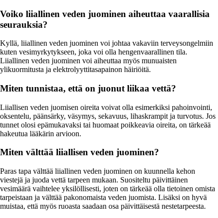
Voiko liiallinen veden juominen aiheuttaa vaarallisia
seurauksia?
Kyllä, liiallinen veden juominen voi johtaa vakaviin terveysongelmiin
kuten vesimyrkytykseen, joka voi olla hengenvaarallinen tila.
Liiallinen veden juominen voi aiheuttaa myös munuaisten
ylikuormitusta ja elektrolyyttitasapainon häiriöitä.
Miten tunnistaa, että on juonut liikaa vettä?
Liiallisen veden juomisen oireita voivat olla esimerkiksi pahoinvointi,
oksentelu, päänsärky, väsymys, sekavuus, lihaskrampit ja turvotus. Jos
tunnet olosi epämukavaksi tai huomaat poikkeavia oireita, on tärkeää
hakeutua lääkärin arvioon.
Miten välttää liiallisen veden juominen?
Paras tapa välttää liiallinen veden juominen on kuunnella kehon
viestejä ja juoda vettä tarpeen mukaan. Suositeltu päivittäinen
vesimäärä vaihtelee yksilöllisesti, joten on tärkeää olla tietoinen omista
tarpeistaan ja välttää pakonomaista veden juomista. Lisäksi on hyvä
muistaa, että myös ruoasta saadaan osa päivittäisestä nestetarpeesta.