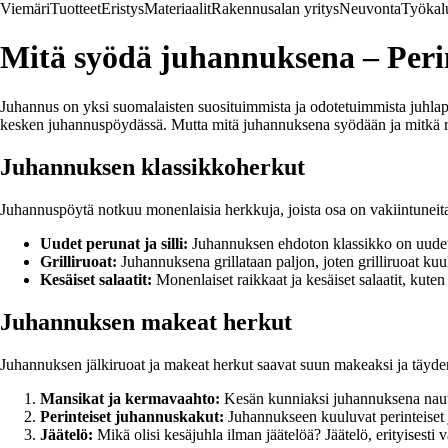
Viemäri
Tuotteet
Eristys
Materiaalit
Rakennusalan yritys
Neuvonta
Työkal
Mitä syödä juhannuksena – Peri
Juhannus on yksi suomalaisten suosituimmista ja odotetuimmista juhlapäiv
kesken juhannuspöydässä. Mutta mitä juhannuksena syödään ja mitkä 
Juhannuksen klassikkoherkut
Juhannuspöytä notkuu monenlaisia herkkuja, joista osa on vakiintuneita
Uudet perunat ja silli:
Juhannuksen ehdoton klassikko on uudet per
Grilliruoat:
Juhannuksena grillataan paljon, joten grilliruoat kuu
Kesäiset salaatit:
Monenlaiset raikkaat ja kesäiset salaatit, kuten
Juhannuksen makeat herkut
Juhannuksen jälkiruoat ja makeat herkut saavat suun makeaksi ja täydent
Mansikat ja kermavaahto:
Kesän kunniaksi juhannuksena nauti
Perinteiset juhannuskakut:
Juhannukseen kuuluvat perinteiset 
Jäätelö:
Mikä olisi kesäjuhla ilman jäätelöä? Jäätelö, erityisesti 