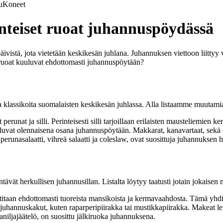
u
Koneet
nteiset ruoat juhannuspöydässä
istä, jota vietetään keskikesän juhlana. Juhannuksen viettoon liittyy va
ruoat kuuluvat ehdottomasti juhannuspöytään?
 klassikoita suomalaisten keskikesän juhlassa. Alla listaamme muutamia
unat ja silli. Perinteisesti silli tarjoillaan erilaisten mausteliemien ke
luvat olennaisena osana juhannuspöytään. Makkarat, kanavartaat, sekä eri
 perunasalaatti, vihreä salaatti ja coleslaw, ovat suosittuja juhannuksen 
ävät herkullisen juhannusillan. Listalta löytyy taatusti jotain jokaise
taan ehdottomasti tuoreista mansikoista ja kermavaahdosta. Tämä yhdi
juhannuskakut, kuten raparperipiirakka tai mustikkapiirakka. Makeat l
vaniljajäätelö, on suosittu jälkiruoka juhannuksena.