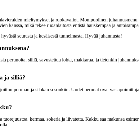
avieraiden mieltymykset ja ruokavaliot. Monipuolinen juhannusmenu tar
vien kanssa, mikä tekee ruoanlaitosta entistä hauskempaa ja antoisampa
a, hyvästä seurasta ja kesäisestä tunnelmasta. Hyvää juhannusta!
uhannuksena?
a perunoita, silliä, savustettua lohta, makkaraa, ja tietenkin juhannuk
 ja silliä?
joittuu perunan ja silakan sesonkiin. Uudet perunat ovat vastapoimittuja 
akku?
tuorejuustoa, kermaa, sokeria ja liivatetta. Kakku saa makunsa esimerki
olla.