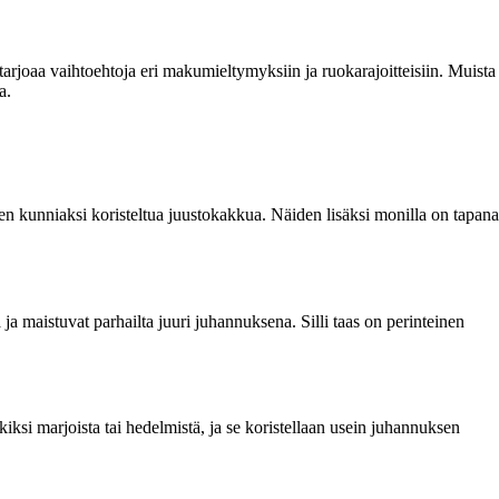
joaa vaihtoehtoja eri makumieltymyksiin ja ruokarajoitteisiin. Muista
a.
sen kunniaksi koristeltua juustokakkua. Näiden lisäksi monilla on tapana
ja maistuvat parhailta juuri juhannuksena. Silli taas on perinteinen
ksi marjoista tai hedelmistä, ja se koristellaan usein juhannuksen