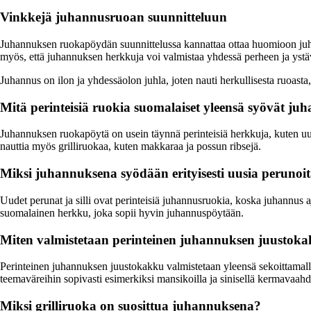
Vinkkejä juhannusruoan suunnitteluun
Juhannuksen ruokapöydän suunnittelussa kannattaa ottaa huomioon juhl
myös, että juhannuksen herkkuja voi valmistaa yhdessä perheen ja ystä
Juhannus on ilon ja yhdessäolon juhla, joten nauti herkullisesta ruoast
Mitä perinteisiä ruokia suomalaiset yleensä syövät j
Juhannuksen ruokapöytä on usein täynnä perinteisiä herkkuja, kuten uusi
nauttia myös grilliruokaa, kuten makkaraa ja possun ribsejä.
Miksi juhannuksena syödään erityisesti uusia perunoita
Uudet perunat ja silli ovat perinteisiä juhannusruokia, koska juhannus a
suomalainen herkku, joka sopii hyvin juhannuspöytään.
Miten valmistetaan perinteinen juhannuksen juustok
Perinteinen juhannuksen juustokakku valmistetaan yleensä sekoittamalla 
teemaväreihin sopivasti esimerkiksi mansikoilla ja sinisellä kermavaahd
Miksi grilliruoka on suosittua juhannuksena?