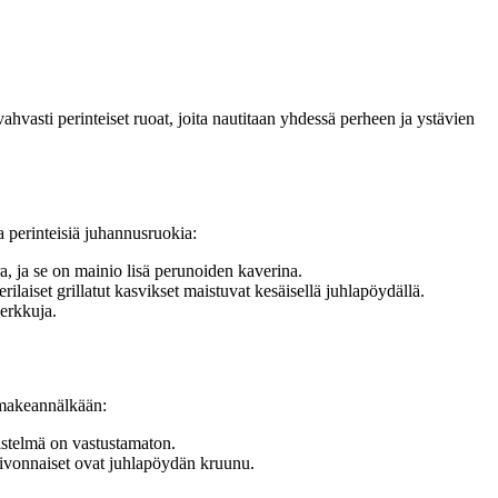
hvasti perinteiset ruoat, joita nautitaan yhdessä perheen ja ystävien
 perinteisiä juhannusruokia:
ra, ja se on mainio lisä perunoiden kaverina.
laiset grillatut kasvikset maistuvat kesäisellä juhlapöydällä.
herkkuja.
n makeannälkään:
stelmä on vastustamaton.
eivonnaiset ovat juhlapöydän kruunu.