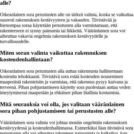
alle?
Oikeanlainen sora perustusten alle on tärkeä valinta, koska se vaikuttaa
suuresti rakennuksen kestävyyteen ja vakauden. Tiivistävää ja
hienompaa soraa käytetään perustusten alla varmistamaan, että
rakenteeseen ei synny painumia tai liikkeitä. Vääränlainen sora voi
aiheuttaa vakavia ongelmia rakennuksen kestävyydelle ja
turvallisuudelle.
Miten soran valinta vaikuttaa rakennuksen
kosteudenhallintaan?
Oikeanlainen sora perustusten alla auttaa rakennusta hallitsemaan
kosteutta tehokkaasti. Tiivistävä sora estää kosteuden nousemisen
maaperästä rakenteisiin ja varmistaa, että rakennus pysyy kuivana ja
terveenä. Pihan pohjustamiseen käytetty sora puolestaan auttaa veden
imeytymisessä maaperään ja ehkäisee pihan liiallista kostumista.
Mitä seurauksia voi olla, jos valitaan vääränlainen
sora pihan pohjustamiseen tai perustusten alle?
Vääränlainen sora valinta voi johtaa moniin ongelmiin rakennuksen
kestävyydessä ja kosteudenhallinnassa. Esimerkiksi liian tiivistävä sora
perustusten alla voi aiheuttaa rakenteen painumista ja halkeilua, kun