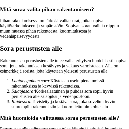
Mitä soraa valita pihan rakentamiseen?
Pihan rakentamisessa on tärkeää valita sorat, jotka sopivat
käyttötarkoitukseen ja ympäristöön. Sopivan soran valinta riippuu
muun muassa pihan rakenteesta, kuormituksesta ja
vedenläpäisevyydestä.
Sora perustusten alle
Rakennuksen perustusten alle tulee valita erityisen huolellisesti sopiva
sora, jotta rakennuksen kestävyys ja vakaus varmistetaan. Alla on
esimerkkejä sorista, joita käytetään yleisesti perustusten alla:
Laatatyyppinen sora:
Käytetään usein pienemmissä
rakennuksissa ja kevyissä rakenteissa.
Salaojasora:
Korkealaatuinen ja puhdas sora sopii hyvin
perustusten alle salaojiksi ja vedenpoistoon.
Raidesora:
Tiivistetty ja kestävä sora, joka soveltuu hyvin
suurempiin rakennuksiin ja kuormitettuihin kohteisiin.
Mitä huomioida valittaessa soraa perustusten alle?
Perustusten alle valittaessa soraan tulee kiinnittää erityistä huomiota.