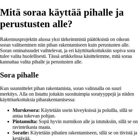
Mitä soraa käyttää pihalle ja
perustusten alle?
Rakennusprojektin alussa yksi tärkeimmistä päätöksistä on oikean
soran valitseminen niin pihan rakentamiseen kuin perustusten alle.
Soran ominaisuudet vaihtelevat, ja eri käyttötarkoituksiin sopiva sora
tulee valita huolellisesti. Tässä artikkelissa käsittelemme, mitä soraa
kannattaa valita pihalle ja perustusten alle.
Sora pihalle
Kun suunnittelet pihan rakentamista, soran valinnalla on suuri
merkitys. Alla on listattu joitakin suosituimpia soratyyppejä ja niiden
käyttötarkoituksia piharakentamisessa:
Murskesora:
Käytetään usein kiveyksissä ja poluilla, sillä se
antaa tukevan pohjan.
Pintamulta:
Sopii hyvin nurmikon alle ja istutuksiin, sillä se on
ravinteikasta maata.
Soratie:
Käytetään pihatien rakentamiseen, sillä se on tiivistä ja
kestävää.