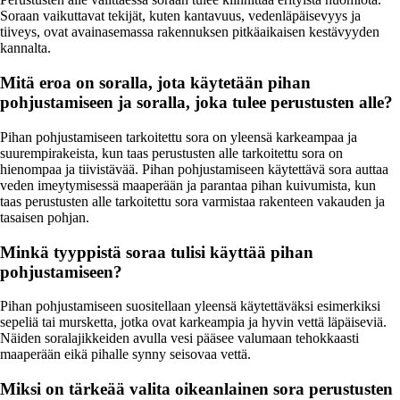
Soraan vaikuttavat tekijät, kuten kantavuus, vedenläpäisevyys ja
tiiveys, ovat avainasemassa rakennuksen pitkäaikaisen kestävyyden
kannalta.
Mitä eroa on soralla, jota käytetään pihan
pohjustamiseen ja soralla, joka tulee perustusten alle?
Pihan pohjustamiseen tarkoitettu sora on yleensä karkeampaa ja
suurempirakeista, kun taas perustusten alle tarkoitettu sora on
hienompaa ja tiivistävää. Pihan pohjustamiseen käytettävä sora auttaa
veden imeytymisessä maaperään ja parantaa pihan kuivumista, kun
taas perustusten alle tarkoitettu sora varmistaa rakenteen vakauden ja
tasaisen pohjan.
Minkä tyyppistä soraa tulisi käyttää pihan
pohjustamiseen?
Pihan pohjustamiseen suositellaan yleensä käytettäväksi esimerkiksi
sepeliä tai mursketta, jotka ovat karkeampia ja hyvin vettä läpäiseviä.
Näiden soralajikkeiden avulla vesi pääsee valumaan tehokkaasti
maaperään eikä pihalle synny seisovaa vettä.
Miksi on tärkeää valita oikeanlainen sora perustusten