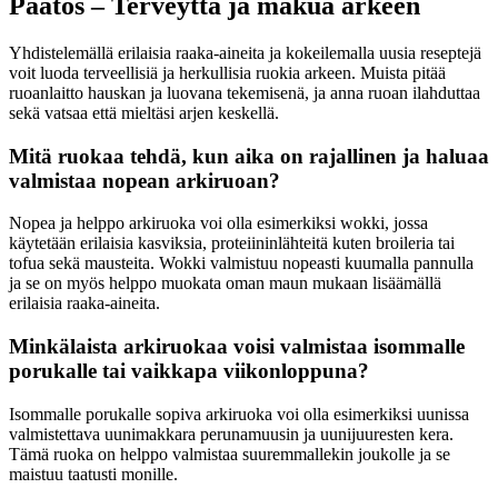
Päätös – Terveyttä ja makua arkeen
Yhdistelemällä erilaisia raaka-aineita ja kokeilemalla uusia reseptejä
voit luoda terveellisiä ja herkullisia ruokia arkeen. Muista pitää
ruoanlaitto hauskan ja luovana tekemisenä, ja anna ruoan ilahduttaa
sekä vatsaa että mieltäsi arjen keskellä.
Mitä ruokaa tehdä, kun aika on rajallinen ja haluaa
valmistaa nopean arkiruoan?
Nopea ja helppo arkiruoka voi olla esimerkiksi wokki, jossa
käytetään erilaisia kasviksia, proteiininlähteitä kuten broileria tai
tofua sekä mausteita. Wokki valmistuu nopeasti kuumalla pannulla
ja se on myös helppo muokata oman maun mukaan lisäämällä
erilaisia raaka-aineita.
Minkälaista arkiruokaa voisi valmistaa isommalle
porukalle tai vaikkapa viikonloppuna?
Isommalle porukalle sopiva arkiruoka voi olla esimerkiksi uunissa
valmistettava uunimakkara perunamuusin ja uunijuuresten kera.
Tämä ruoka on helppo valmistaa suuremmallekin joukolle ja se
maistuu taatusti monille.