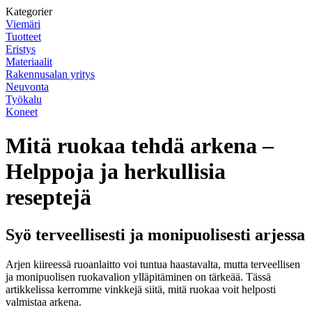
Kategorier
Viemäri
Tuotteet
Eristys
Materiaalit
Rakennusalan yritys
Neuvonta
Työkalu
Koneet
Mitä ruokaa tehdä arkena –
Helppoja ja herkullisia
reseptejä
Syö terveellisesti ja monipuolisesti arjessa
Arjen kiireessä ruoanlaitto voi tuntua haastavalta, mutta terveellisen
ja monipuolisen ruokavalion ylläpitäminen on tärkeää. Tässä
artikkelissa kerromme vinkkejä siitä, mitä ruokaa voit helposti
valmistaa arkena.