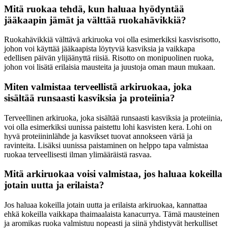
Mitä ruokaa tehdä, kun haluaa hyödyntää
jääkaapin jämät ja välttää ruokahävikkiä?
Ruokahävikkiä välttävä arkiruoka voi olla esimerkiksi kasvisrisotto,
johon voi käyttää jääkaapista löytyviä kasviksia ja vaikkapa
edellisen päivän ylijäänyttä riisiä. Risotto on monipuolinen ruoka,
johon voi lisätä erilaisia mausteita ja juustoja oman maun mukaan.
Miten valmistaa terveellistä arkiruokaa, joka
sisältää runsaasti kasviksia ja proteiinia?
Terveellinen arkiruoka, joka sisältää runsaasti kasviksia ja proteiinia,
voi olla esimerkiksi uunissa paistettu lohi kasvisten kera. Lohi on
hyvä proteiininlähde ja kasvikset tuovat annokseen väriä ja
ravinteita. Lisäksi uunissa paistaminen on helppo tapa valmistaa
ruokaa terveellisesti ilman ylimääräistä rasvaa.
Mitä arkiruokaa voisi valmistaa, jos haluaa kokeilla
jotain uutta ja erilaista?
Jos haluaa kokeilla jotain uutta ja erilaista arkiruokaa, kannattaa
ehkä kokeilla vaikkapa thaimaalaista kanacurrya. Tämä mausteinen
ja aromikas ruoka valmistuu nopeasti ja siinä yhdistyvät herkulliset