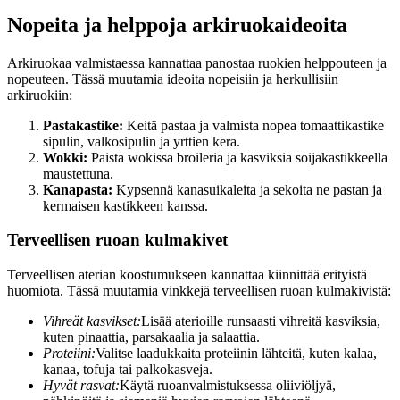
Nopeita ja helppoja arkiruokaideoita
Arkiruokaa valmistaessa kannattaa panostaa ruokien helppouteen ja
nopeuteen. Tässä muutamia ideoita nopeisiin ja herkullisiin
arkiruokiin:
Pastakastike:
Keitä pastaa ja valmista nopea tomaattikastike
sipulin, valkosipulin ja yrttien kera.
Wokki:
Paista wokissa broileria ja kasviksia soijakastikkeella
maustettuna.
Kanapasta:
Kypsennä kanasuikaleita ja sekoita ne pastan ja
kermaisen kastikkeen kanssa.
Terveellisen ruoan kulmakivet
Terveellisen aterian koostumukseen kannattaa kiinnittää erityistä
huomiota. Tässä muutamia vinkkejä terveellisen ruoan kulmakivistä:
Vihreät kasvikset:
Lisää aterioille runsaasti vihreitä kasviksia,
kuten pinaattia, parsakaalia ja salaattia.
Proteiini:
Valitse laadukkaita proteiinin lähteitä, kuten kalaa,
kanaa, tofuja tai palkokasveja.
Hyvät rasvat:
Käytä ruoanvalmistuksessa oliiviöljyä,