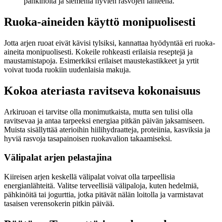
pähkinöitä ja siemeniä hyvien rasvojen lähteenä.
Ruoka-aineiden käyttö monipuolisesti
Jotta arjen ruoat eivät kävisi tylsiksi, kannattaa hyödyntää eri ruoka-
aineita monipuolisesti. Kokeile rohkeasti erilaisia reseptejä ja
maustamistapoja. Esimerkiksi erilaiset maustekastikkeet ja yrtit
voivat tuoda ruokiin uudenlaisia makuja.
Kokoa ateriasta ravitseva kokonaisuus
Arkiruoan ei tarvitse olla monimutkaista, mutta sen tulisi olla
ravitsevaa ja antaa tarpeeksi energiaa pitkän päivän jaksamiseen.
Muista sisällyttää aterioihin hiilihydraatteja, proteiinia, kasviksia ja
hyviä rasvoja tasapainoisen ruokavalion takaamiseksi.
Välipalat arjen pelastajina
Kiireisen arjen keskellä välipalat voivat olla tarpeellisia
energianlähteitä. Valitse terveellisiä välipaloja, kuten hedelmiä,
pähkinöitä tai jogurttia, jotka pitävät nälän loitolla ja varmistavat
tasaisen verensokerin pitkin päivää.