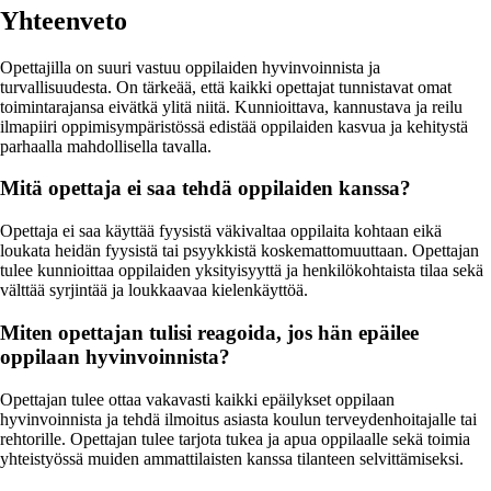
Yhteenveto
Opettajilla on suuri vastuu oppilaiden hyvinvoinnista ja
turvallisuudesta. On tärkeää, että kaikki opettajat tunnistavat omat
toimintarajansa eivätkä ylitä niitä. Kunnioittava, kannustava ja reilu
ilmapiiri oppimisympäristössä edistää oppilaiden kasvua ja kehitystä
parhaalla mahdollisella tavalla.
Mitä opettaja ei saa tehdä oppilaiden kanssa?
Opettaja ei saa käyttää fyysistä väkivaltaa oppilaita kohtaan eikä
loukata heidän fyysistä tai psyykkistä koskemattomuuttaan. Opettajan
tulee kunnioittaa oppilaiden yksityisyyttä ja henkilökohtaista tilaa sekä
välttää syrjintää ja loukkaavaa kielenkäyttöä.
Miten opettajan tulisi reagoida, jos hän epäilee
oppilaan hyvinvoinnista?
Opettajan tulee ottaa vakavasti kaikki epäilykset oppilaan
hyvinvoinnista ja tehdä ilmoitus asiasta koulun terveydenhoitajalle tai
rehtorille. Opettajan tulee tarjota tukea ja apua oppilaalle sekä toimia
yhteistyössä muiden ammattilaisten kanssa tilanteen selvittämiseksi.