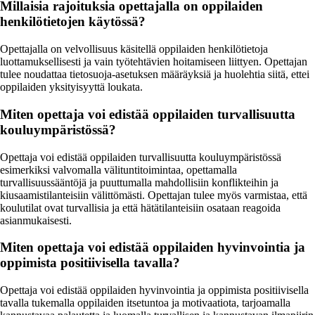
Millaisia rajoituksia opettajalla on oppilaiden
henkilötietojen käytössä?
Opettajalla on velvollisuus käsitellä oppilaiden henkilötietoja
luottamuksellisesti ja vain työtehtävien hoitamiseen liittyen. Opettajan
tulee noudattaa tietosuoja-asetuksen määräyksiä ja huolehtia siitä, ettei
oppilaiden yksityisyyttä loukata.
Miten opettaja voi edistää oppilaiden turvallisuutta
kouluympäristössä?
Opettaja voi edistää oppilaiden turvallisuutta kouluympäristössä
esimerkiksi valvomalla välituntitoimintaa, opettamalla
turvallisuussääntöjä ja puuttumalla mahdollisiin konflikteihin ja
kiusaamistilanteisiin välittömästi. Opettajan tulee myös varmistaa, että
koulutilat ovat turvallisia ja että hätätilanteisiin osataan reagoida
asianmukaisesti.
Miten opettaja voi edistää oppilaiden hyvinvointia ja
oppimista positiivisella tavalla?
Opettaja voi edistää oppilaiden hyvinvointia ja oppimista positiivisella
tavalla tukemalla oppilaiden itsetuntoa ja motivaatiota, tarjoamalla