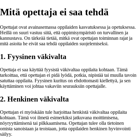
Mitä opettaja ei saa tehdä
Opettajat ovat avainasemassa oppilaiden kasvatuksessa ja opetuksessa.
Heillä on suuri vastuu siitä, että oppimisympäristö on turvallinen ja
kannustava. On tärkeää tietää, mitkä ovat opettajan toiminnan rajat ja
mitä asioita he eivät saa tehdä oppilaiden suojelemiseksi.
1. Fyysinen väkivalta
Opettaja ei saa käyttää fyysistä väkivaltaa oppilaita kohtaan. Tämä
tarkoittaa, että opettajan ei pidä lyödä, potkia, nipistää tai muulla tavoin
satuttaa oppilaita. Fyysinen kuritus on ehdottomasti kiellettyä, ja sen
käyttäminen voi johtaa vakaviin seurauksiin opettajalle.
2. Henkinen väkivalta
Opettajan ei myöskään tule harjoittaa henkistä väkivaltaa oppilaita
kohtaan. Tämä voi ilmetä esimerkiksi jatkuvana moittimisena,
nöyryyttämisenä tai pilkkaamisena. Opettajan tulee olla tietoinen
omista sanoistaan ja teoistaan, jotta oppilaiden henkinen hyvinvointi
säilyy.