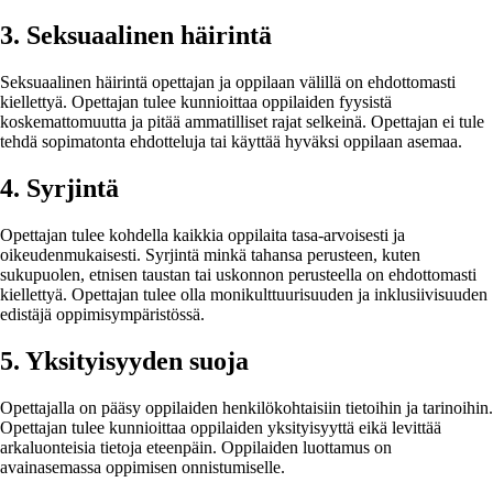
3. Seksuaalinen häirintä
Seksuaalinen häirintä opettajan ja oppilaan välillä on ehdottomasti
kiellettyä. Opettajan tulee kunnioittaa oppilaiden fyysistä
koskemattomuutta ja pitää ammatilliset rajat selkeinä. Opettajan ei tule
tehdä sopimatonta ehdotteluja tai käyttää hyväksi oppilaan asemaa.
4. Syrjintä
Opettajan tulee kohdella kaikkia oppilaita tasa-arvoisesti ja
oikeudenmukaisesti. Syrjintä minkä tahansa perusteen, kuten
sukupuolen, etnisen taustan tai uskonnon perusteella on ehdottomasti
kiellettyä. Opettajan tulee olla monikulttuurisuuden ja inklusiivisuuden
edistäjä oppimisympäristössä.
5. Yksityisyyden suoja
Opettajalla on pääsy oppilaiden henkilökohtaisiin tietoihin ja tarinoihin.
Opettajan tulee kunnioittaa oppilaiden yksityisyyttä eikä levittää
arkaluonteisia tietoja eteenpäin. Oppilaiden luottamus on
avainasemassa oppimisen onnistumiselle.