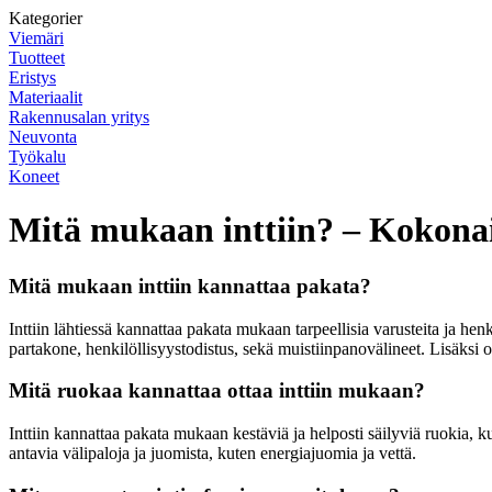
Kategorier
Viemäri
Tuotteet
Eristys
Materiaalit
Rakennusalan yritys
Neuvonta
Työkalu
Koneet
Mitä mukaan inttiin? – Kokonais
Mitä mukaan inttiin kannattaa pakata?
Inttiin lähtiessä kannattaa pakata mukaan tarpeellisia varusteita ja h
partakone, henkilöllisyystodistus, sekä muistiinpanovälineet. Lisäksi 
Mitä ruokaa kannattaa ottaa inttiin mukaan?
Inttiin kannattaa pakata mukaan kestäviä ja helposti säilyviä ruokia, k
antavia välipaloja ja juomista, kuten energiajuomia ja vettä.