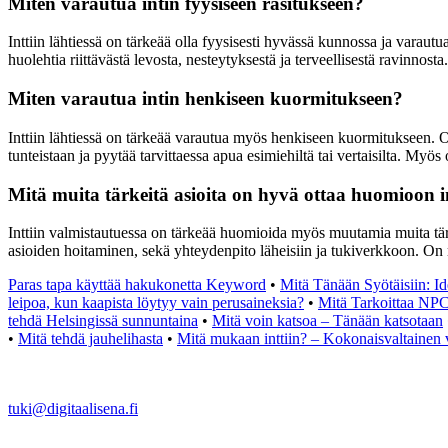
Miten varautua intin fyysiseen rasitukseen?
Inttiin lähtiessä on tärkeää olla fyysisesti hyvässä kunnossa ja varau
huolehtia riittävästä levosta, nesteytyksestä ja terveellisestä ravinnosta.
Miten varautua intin henkiseen kuormitukseen?
Inttiin lähtiessä on tärkeää varautua myös henkiseen kuormitukseen. On h
tunteistaan ja pyytää tarvittaessa apua esimiehiltä tai vertaisilta. My
Mitä muita tärkeitä asioita on hyvä ottaa huomioon i
Inttiin valmistautuessa on tärkeää huomioida myös muutamia muita tärke
asioiden hoitaminen, sekä yhteydenpito läheisiin ja tukiverkkoon. On my
Paras tapa käyttää hakukonetta Keyword
•
Mitä Tänään Syötäisiin: Id
leipoa, kun kaapista löytyy vain perusaineksia?
•
Mitä Tarkoittaa NPC 
tehdä Helsingissä sunnuntaina
•
Mitä voin katsoa – Tänään katsotaan
•
Mitä tehdä jauhelihasta
•
Mitä mukaan inttiin? – Kokonaisvaltainen v
tuki@digitaalisena.fi