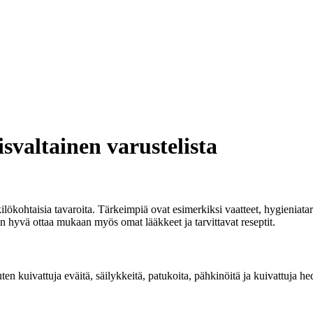
valtainen varustelista
enkilökohtaisia tavaroita. Tärkeimpiä ovat esimerkiksi vaatteet, hygieni
on hyvä ottaa mukaan myös omat lääkkeet ja tarvittavat reseptit.
uten kuivattuja eväitä, säilykkeitä, patukoita, pähkinöitä ja kuivattuja 