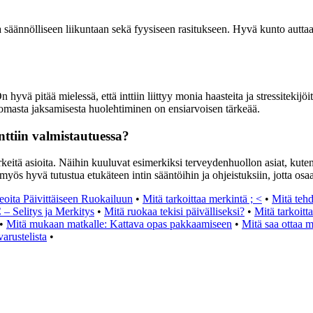
tua säännölliseen liikuntaan sekä fyysiseen rasitukseen. Hyvä kunto autt
yvä pitää mielessä, että inttiin liittyy monia haasteita ja stressitekijöi
ös omasta jaksamisesta huolehtiminen on ensiarvoisen tärkeää.
nttiin valmistautuessa?
itä asioita. Näihin kuuluvat esimerkiksi terveydenhuollon asiat, kuten r
ös hyvä tutustua etukäteen intin sääntöihin ja ohjeistuksiin, jotta osaa 
eoita Päivittäiseen Ruokailuun
•
Mitä tarkoittaa merkintä ; <
•
Mitä tehd
– Selitys ja Merkitys
•
Mitä ruokaa tekisi päivälliseksi?
•
Mitä tarkoitt
•
Mitä mukaan matkalle: Kattava opas pakkaamiseen
•
Mitä saa ottaa 
arustelista
•