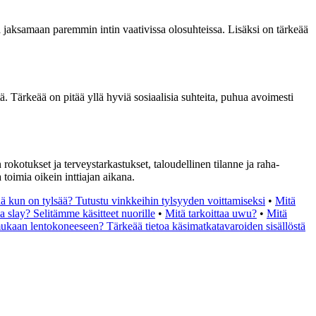
aa jaksamaan paremmin intin vaativissa olosuhteissa. Lisäksi on tärkeää
tä. Tärkeää on pitää yllä hyviä sosiaalisia suhteita, puhua avoimesti
okotukset ja terveystarkastukset, taloudellinen tilanne ja raha-
toimia oikein inttiajan aikana.
ä kun on tylsää? Tutustu vinkkeihin tylsyyden voittamiseksi
•
Mitä
aa slay? Selitämme käsitteet nuorille
•
Mitä tarkoittaa uwu?
•
Mitä
mukaan lentokoneeseen? Tärkeää tietoa käsimatkatavaroiden sisällöstä