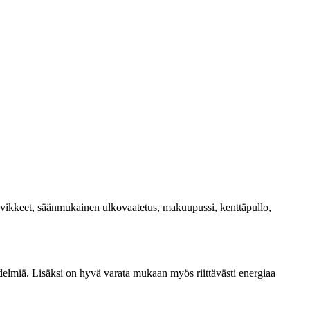
atarvikkeet, säänmukainen ulkovaatetus, makuupussi, kenttäpullo,
hedelmiä. Lisäksi on hyvä varata mukaan myös riittävästi energiaa