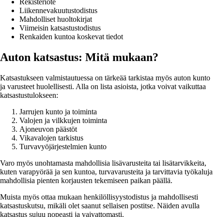
Rekisteriote
Liikennevakuutustodistus
Mahdolliset huoltokirjat
Viimeisin katsastustodistus
Renkaiden kuntoa koskevat tiedot
Auton katsastus: Mitä mukaan?
Katsastukseen valmistautuessa on tärkeää tarkistaa myös auton kunto
ja varusteet huolellisesti. Alla on lista asioista, jotka voivat vaikuttaa
katsastustulokseen:
Jarrujen kunto ja toiminta
Valojen ja vilkkujen toiminta
Ajoneuvon päästöt
Vikavalojen tarkistus
Turvavyöjärjestelmien kunto
Varo myös unohtamasta mahdollisia lisävarusteita tai lisätarvikkeita,
kuten varapyörää ja sen kuntoa, turvavarusteita ja tarvittavia työkaluja
mahdollisia pienten korjausten tekemiseen paikan päällä.
Muista myös ottaa mukaan henkilöllisyystodistus ja mahdollisesti
katsastuskutsu, mikäli olet saanut sellaisen postitse. Näiden avulla
katsastus sujuu nopeasti ja vaivattomasti.