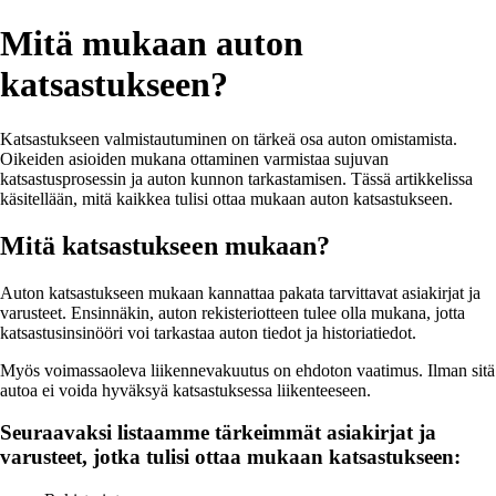
Mitä mukaan auton
katsastukseen?
Katsastukseen valmistautuminen on tärkeä osa auton omistamista.
Oikeiden asioiden mukana ottaminen varmistaa sujuvan
katsastusprosessin ja auton kunnon tarkastamisen. Tässä artikkelissa
käsitellään, mitä kaikkea tulisi ottaa mukaan auton katsastukseen.
Mitä katsastukseen mukaan?
Auton katsastukseen mukaan kannattaa pakata tarvittavat asiakirjat ja
varusteet. Ensinnäkin, auton rekisteriotteen tulee olla mukana, jotta
katsastusinsinööri voi tarkastaa auton tiedot ja historiatiedot.
Myös voimassaoleva liikennevakuutus on ehdoton vaatimus. Ilman sitä
autoa ei voida hyväksyä katsastuksessa liikenteeseen.
Seuraavaksi listaamme tärkeimmät asiakirjat ja
varusteet, jotka tulisi ottaa mukaan katsastukseen: