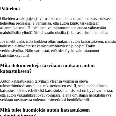
Päätelmä
Oikeiden asiakirjojen ja varusteiden mukana ottaminen katsastukseen
helpottaa prosessia ja varmistaa, että auton kunto tarkastetaan
asianmukaisesti. Huolellinen valmistautuminen auttaa välttymään
mahdollisilta ylimääräisiltä vaatimuksilta ja katsastuskommenteilta.
Jos mietit vielä, mitä kaikkea ottaa mukaan auton katsastukseen, muista
tarkistaa ajankohtaiset katsastusmääräykset ja ohjeet Trafin
verkkosivuilta. Näin varmistat, että olet täysin valmistautunut
katsastuskäyntiin!
Mitä dokumentteja tarvitaan mukaan auton
katsastukseen?
Auton katsastukseen tarvitaan yleensä voimassa oleva
rekisteröintitodistus eli ns. rekisteriotteen osa II, sekä mahdollinen
katsastustodistus edelliseltä katsastukselta. Lisäksi on hyvä varmistaa,
että auton vakuutukset ovat voimassa ja että omistajan henkilöllisyys
voidaan tarvittaessa todentaa esimerkiksi henkilökortilla.
Mitä tulee huomioida auton katsastukseen
valmistautuessa?