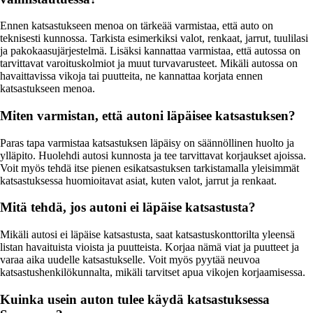
Ennen katsastukseen menoa on tärkeää varmistaa, että auto on
teknisesti kunnossa. Tarkista esimerkiksi valot, renkaat, jarrut, tuulilasi
ja pakokaasujärjestelmä. Lisäksi kannattaa varmistaa, että autossa on
tarvittavat varoituskolmiot ja muut turvavarusteet. Mikäli autossa on
havaittavissa vikoja tai puutteita, ne kannattaa korjata ennen
katsastukseen menoa.
Miten varmistan, että autoni läpäisee katsastuksen?
Paras tapa varmistaa katsastuksen läpäisy on säännöllinen huolto ja
ylläpito. Huolehdi autosi kunnosta ja tee tarvittavat korjaukset ajoissa.
Voit myös tehdä itse pienen esikatsastuksen tarkistamalla yleisimmät
katsastuksessa huomioitavat asiat, kuten valot, jarrut ja renkaat.
Mitä tehdä, jos autoni ei läpäise katsastusta?
Mikäli autosi ei läpäise katsastusta, saat katsastuskonttorilta yleensä
listan havaituista vioista ja puutteista. Korjaa nämä viat ja puutteet ja
varaa aika uudelle katsastukselle. Voit myös pyytää neuvoa
katsastushenkilökunnalta, mikäli tarvitset apua vikojen korjaamisessa.
Kuinka usein auton tulee käydä katsastuksessa