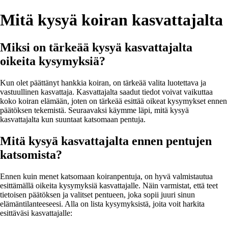
Mitä kysyä koiran kasvattajalta
Miksi on tärkeää kysyä kasvattajalta
oikeita kysymyksiä?
Kun olet päättänyt hankkia koiran, on tärkeää valita luotettava ja
vastuullinen kasvattaja. Kasvattajalta saadut tiedot voivat vaikuttaa
koko koiran elämään, joten on tärkeää esittää oikeat kysymykset ennen
päätöksen tekemistä. Seuraavaksi käymme läpi, mitä kysyä
kasvattajalta kun suuntaat katsomaan pentuja.
Mitä kysyä kasvattajalta ennen pentujen
katsomista?
Ennen kuin menet katsomaan koiranpentuja, on hyvä valmistautua
esittämällä oikeita kysymyksiä kasvattajalle. Näin varmistat, että teet
tietoisen päätöksen ja valitset pentueen, joka sopii juuri sinun
elämäntilanteeseesi. Alla on lista kysymyksistä, joita voit harkita
esittäväsi kasvattajalle: