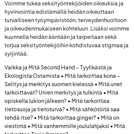
Voimme tukea seksityöntekijöiden oikeuksia ja
hyvinvointia edistämällä heidän oikeuttaan
turvalliseen työympäristöön, terveydenhuoltoon
ja oikeudenmukaiseen kohteluun. Lisäksi voimme
kuunnella heidän ääntään ja tarpeitaan sekä
torjua seksityöntekijöihin kohdistuvaa stigmaa ja
syrjintää.
Vaikka ja Mitä Second Hand – Tyylikästä ja
Ekologista Ostamista
•
Mitä tarkoittaa kona –
Selitys ja merkitys suomen kielessä
•
Mitä unet
tarkoittavat? Unien merkitys ja tulkinta
•
Mitä
opiskella lukion jälkeen?
•
Mitä tarkoittaa
tietosuoja ja tietoturva?
•
Mitä sähkötöitä saa
tehdä itse?
•
Mitä tarkoittaa ginger?
•
Mitä on
viestintä
•
Mitä vanhemmille joululahjaksi
•
Mitä