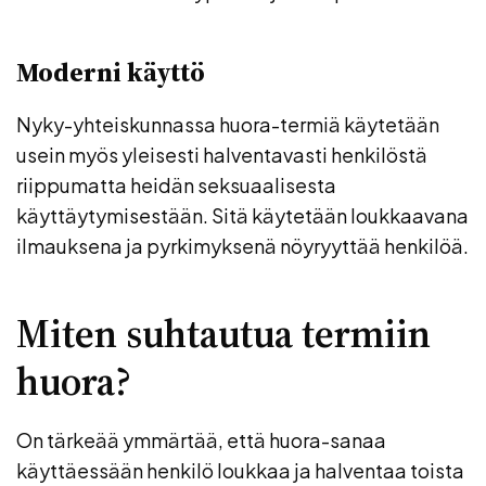
Moderni käyttö
Nyky-yhteiskunnassa huora-termiä käytetään
usein myös yleisesti halventavasti henkilöstä
riippumatta heidän seksuaalisesta
käyttäytymisestään. Sitä käytetään loukkaavana
ilmauksena ja pyrkimyksenä nöyryyttää henkilöä.
Miten suhtautua termiin
huora?
On tärkeää ymmärtää, että huora-sanaa
käyttäessään henkilö loukkaa ja halventaa toista