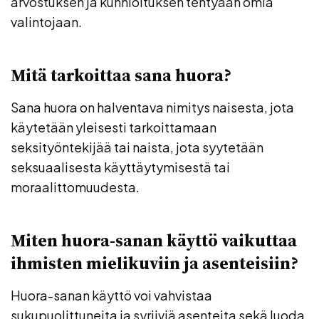
arvostuksen ja kunnioituksen tehtyään omia
valintojaan.
Mitä tarkoittaa sana huora?
Sana huora on halventava nimitys naisesta, jota
käytetään yleisesti tarkoittamaan
seksityöntekijää tai naista, jota syytetään
seksuaalisesta käyttäytymisestä tai
moraalittomuudesta.
Miten huora-sanan käyttö vaikuttaa
ihmisten mielikuviin ja asenteisiin?
Huora-sanan käyttö voi vahvistaa
sukupuolittuneita ja syrjiviä asenteita sekä luoda