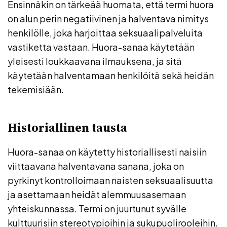
Ensinnäkin on tärkeää huomata, että termi huora
on alun perin negatiivinen ja halventava nimitys
henkilölle, joka harjoittaa seksuaalipalveluita
vastiketta vastaan. Huora-sanaa käytetään
yleisesti loukkaavana ilmauksena, ja sitä
käytetään halventamaan henkilöitä sekä heidän
tekemisiään.
Historiallinen tausta
Huora-sanaa on käytetty historiallisesti naisiin
viittaavana halventavana sanana, joka on
pyrkinyt kontrolloimaan naisten seksuaalisuutta
ja asettamaan heidät alemmuusasemaan
yhteiskunnassa. Termi on juurtunut syvälle
kulttuurisiin stereotypioihin ja sukupuolirooleihin.