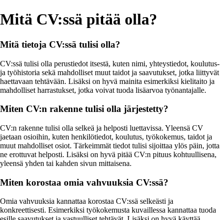
Mitä CV:ssä pitää olla?
Mitä tietoja CV:ssä tulisi olla?
CV:ssä tulisi olla perustiedot itsestä, kuten nimi, yhteystiedot, koulutus-
ja työhistoria sekä mahdolliset muut taidot ja saavutukset, jotka liittyvät
haettavaan tehtävään. Lisäksi on hyvä mainita esimerkiksi kielitaito ja
mahdolliset harrastukset, jotka voivat tuoda lisäarvoa työnantajalle.
Miten CV:n rakenne tulisi olla järjestetty?
CV:n rakenne tulisi olla selkeä ja helposti luettavissa. Yleensä CV
jaetaan osioihin, kuten henkilötiedot, koulutus, työkokemus, taidot ja
muut mahdolliset osiot. Tärkeimmät tiedot tulisi sijoittaa ylös päin, jotta
ne erottuvat helposti. Lisäksi on hyvä pitää CV:n pituus kohtuullisena,
yleensä yhden tai kahden sivun mittaisena.
Miten korostaa omia vahvuuksia CV:ssä?
Omia vahvuuksia kannattaa korostaa CV:ssä selkeästi ja
konkreettisesti. Esimerkiksi työkokemusta kuvaillessa kannattaa tuoda
esille saavutukset ja vastuulliset tehtävät. Lisäksi on hyvä käyttää