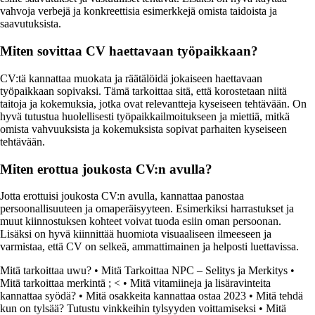
vahvoja verbejä ja konkreettisia esimerkkejä omista taidoista ja
saavutuksista.
Miten sovittaa CV haettavaan työpaikkaan?
CV:tä kannattaa muokata ja räätälöidä jokaiseen haettavaan
työpaikkaan sopivaksi. Tämä tarkoittaa sitä, että korostetaan niitä
taitoja ja kokemuksia, jotka ovat relevantteja kyseiseen tehtävään. On
hyvä tutustua huolellisesti työpaikkailmoitukseen ja miettiä, mitkä
omista vahvuuksista ja kokemuksista sopivat parhaiten kyseiseen
tehtävään.
Miten erottua joukosta CV:n avulla?
Jotta erottuisi joukosta CV:n avulla, kannattaa panostaa
persoonallisuuteen ja omaperäisyyteen. Esimerkiksi harrastukset ja
muut kiinnostuksen kohteet voivat tuoda esiin oman persoonan.
Lisäksi on hyvä kiinnittää huomiota visuaaliseen ilmeeseen ja
varmistaa, että CV on selkeä, ammattimainen ja helposti luettavissa.
Mitä tarkoittaa uwu?
•
Mitä Tarkoittaa NPC – Selitys ja Merkitys
•
Mitä tarkoittaa merkintä ; <
•
Mitä vitamiineja ja lisäravinteita
kannattaa syödä?
•
Mitä osakkeita kannattaa ostaa 2023
•
Mitä tehdä
kun on tylsää? Tutustu vinkkeihin tylsyyden voittamiseksi
•
Mitä