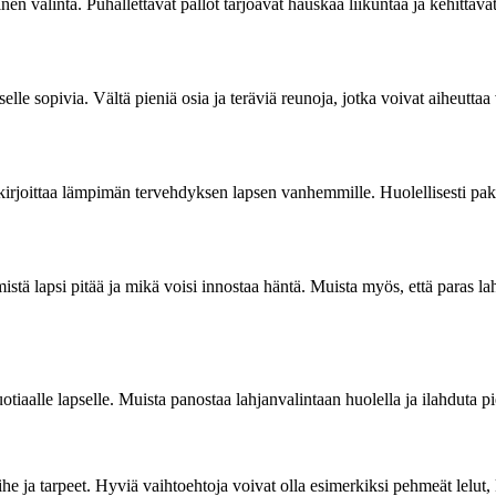
n valinta. Puhallettavat pallot tarjoavat hauskaa liikuntaa ja kehittävät
pselle sopivia. Vältä pieniä osia ja teräviä reunoja, jotka voivat aiheuttaa 
 kirjoittaa lämpimän tervehdyksen lapsen vanhemmille. Huolellisesti paka
mistä lapsi pitää ja mikä voisi innostaa häntä. Muista myös, että paras l
otiaalle lapselle. Muista panostaa lahjanvalintaan huolella ja ilahduta 
e ja tarpeet. Hyviä vaihtoehtoja voivat olla esimerkiksi pehmeät lelut, ki