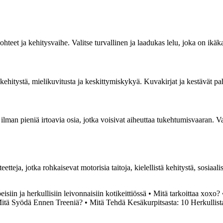
et ja kehitysvaihe. Valitse turvallinen ja laadukas lelu, joka on ikäkaud
 kehitystä, mielikuvitusta ja keskittymiskykyä. Kuvakirjat ja kestävät pah
ilman pieniä irtoavia osia, jotka voisivat aiheuttaa tukehtumisvaaran. Valit
eetteja, jotka rohkaisevat motorisia taitoja, kielellistä kehitystä, sosiaali
isiin ja herkullisiin leivonnaisiin kotikeittiössä
•
Mitä tarkoittaa xoxo?
itä Syödä Ennen Treeniä?
•
Mitä Tehdä Kesäkurpitsasta: 10 Herkullis