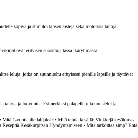
elle sopiva ja stimuloi lapsen aisteja sekä motorisia taitoja.
vikirjat ovat erityisen suosittuja tässä ikäryhmässä.
se leluja, jotka on suunniteltu erityisesti pienille lapsille ja täyttävät
sia taitoja ja luovuutta. Esimerkiksi palapelit, rakennuslelut ja
•
Mitä 1-vuotiaalle lahjaksi?
•
Mitä tehdä kesällä: Vinkkejä kesäloma-
ta Reseptiä Kesäkurpitsan Hyödyntämiseen
•
Mitä tarkoittaa simp? Entä