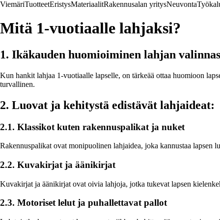
Viemäri
Tuotteet
Eristys
Materiaalit
Rakennusalan yritys
Neuvonta
Työkal
Mitä 1-vuotiaalle lahjaksi?
1. Ikäkauden huomioiminen lahjan valinna
Kun hankit lahjaa 1-vuotiaalle lapselle, on tärkeää ottaa huomioon lapse
turvallinen.
2. Luovat ja kehitystä edistävät lahjaideat:
2.1. Klassikot kuten rakennuspalikat ja nuket
Rakennuspalikat ovat monipuolinen lahjaidea, joka kannustaa lapsen luov
2.2. Kuvakirjat ja äänikirjat
Kuvakirjat ja äänikirjat ovat oivia lahjoja, jotka tukevat lapsen kielenk
2.3. Motoriset lelut ja puhallettavat pallot