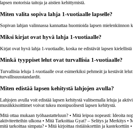
lapsen motorisia taitoja ja aistien kehittymistä.
Miten valita sopiva lahja 1-vuotiaalle lapselle?
Sopivan lahjan valinnassa kannattaa huomioida lapsen mielenkiinnon kohte
Miksi kirjat ovat hyvä lahja 1-vuotiaalle?
Kirjat ovat hyvä lahja 1-vuotiaalle, koska ne edistävät lapsen kielellistä
Minkä tyyppiset lelut ovat turvallisia 1-vuotiaalle?
Turvallisia leluja 1-vuotiaalle ovat esimerkiksi pehmeät ja kestävät lelut 
turvallisuusstandardit.
Miten edistää lapsen kehitystä lahjojen avulla?
Lahjojen avulla voit edistää lapsen kehitystä valitsemalla leluja ja aktivit
musiikkisoittimet voivat tukea monipuolisesti lapsen kehitystä.
Mitä ottaa mukaan työhaastatteluun?
•
Mitä leipoa nopeasti: Ideoita nope
aktiviteetteihin ulkona
•
Mitä Tarkoittaa Gyat? – Selitys ja Merkitys
•
M
mitä tarkoittaa simpata?
•
Mitä kirjoittaa ristiäiskorttiin ja kastekorttiin
•