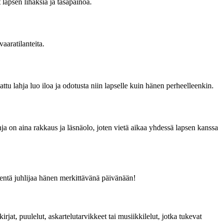
 lapsen lihaksia ja tasapainoa.
vaaratilanteita.
ttu lahja luo iloa ja odotusta niin lapselle kuin hänen perheelleenkin.
ahja on aina rakkaus ja läsnäolo, joten vietä aikaa yhdessä lapsen kanssa
pientä juhlijaa hänen merkittävänä päivänään!
rjat, puulelut, askartelutarvikkeet tai musiikkilelut, jotka tukevat