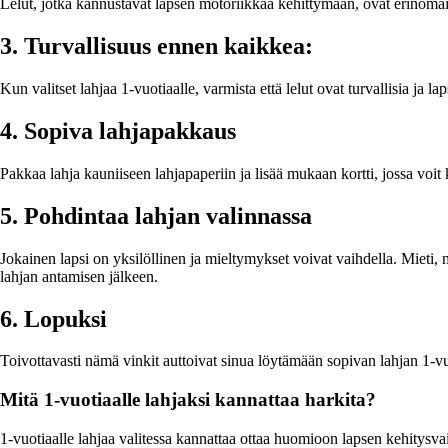
Lelut, jotka kannustavat lapsen motoriikkaa kehittymään, ovat erinomaine
3. Turvallisuus ennen kaikkea:
Kun valitset lahjaa 1-vuotiaalle, varmista että lelut ovat turvallisia ja la
4. Sopiva lahjapakkaus
Pakkaa lahja kauniiseen lahjapaperiin ja lisää mukaan kortti, jossa voit
5. Pohdintaa lahjan valinnassa
Jokainen lapsi on yksilöllinen ja mieltymykset voivat vaihdella. Mieti, 
lahjan antamisen jälkeen.
6. Lopuksi
Toivottavasti nämä vinkit auttoivat sinua löytämään sopivan lahjan 1-vu
Mitä 1-vuotiaalle lahjaksi kannattaa harkita?
1-vuotiaalle lahjaa valitessa kannattaa ottaa huomioon lapsen kehitysvaih