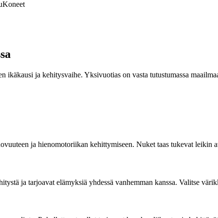
u
Koneet
ssa
n ikäkausi ja kehitysvaihe. Yksivuotias on vasta tutustumassa maailmaan 
uuteen ja hienomotoriikan kehittymiseen. Nuket taas tukevat leikin avull
ehitystä ja tarjoavat elämyksiä yhdessä vanhemman kanssa. Valitse värikkäi