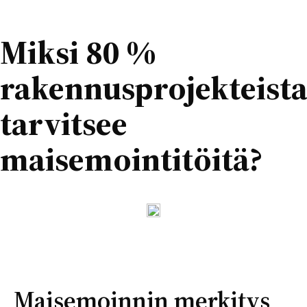
Miksi 80 %
rakennusprojekteist
tarvitsee
maisemointitöitä?
Maisemoinnin merkitys