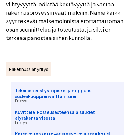
viihtyvyyttä, edistää kestävyyttä ja vastaa
rakennusprosessin vaatimuksiin. Nämä kaikki
syyt tekevät maisemoinnista erottamattoman
osan suunnittelua ja toteutusta, ja siksi on
tärkeää panostaa siihen kunnolla.
Rakennusalan yritys
Tekninen eristys: opiskelijan oppaasi
sudenkuoppien välttämiseen
Eristys
Kuvittele: kosteusesteen salaisuudet
älyrakentamisessa
Eristys
Katso miten katto-eristys voi muuttaa kotisi