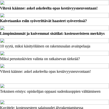
Vihreä käänne: askel askeleelta opas kestävyysneuvontaan!
Kaivetaanko esiin syöverittävät haasteet syövereissä?
Lämpimämmät ja kuivemmat sisätilat: kosteuseristeen merkitys
10 syytä, miksi käsityöläinen on rakennusalan avainpelaaja
Miksi perustuskivien valinta on ratkaisevan tärkeää?
Vihreä käänne: askel askeleelta opas kestävyysneuvontaan!
Tekninen eristys: opiskelijan oppaasi sudenkuoppien välttämiseen
Kuvittele: kosteusesteen salaisuudet älyrakentamisessa