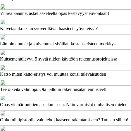
Vihreä käänne: askel askeleelta opas kestävyysneuvontaan!
Kaivetaanko esiin syöverittävät haasteet syövereissä?
Lämpimämmät ja kuivemmat sisätilat: kosteuseristeen merkitys
Kuitsementtilevyt: 5 syytä niiden käyttöön rakennusprojekteissa
Katso miten katto-eristys voi muuttaa kotisi tulevaisuuden!
Tee oikeita valintoja: Ota haltuun rakennusalan ennusteet!
Opas viemäriputkien asentamiseen: Näin varmistat rauhallisen mielen
Onko niittipistooli avain tehokkaaseen rakentamiseen? Tutustu siihen!