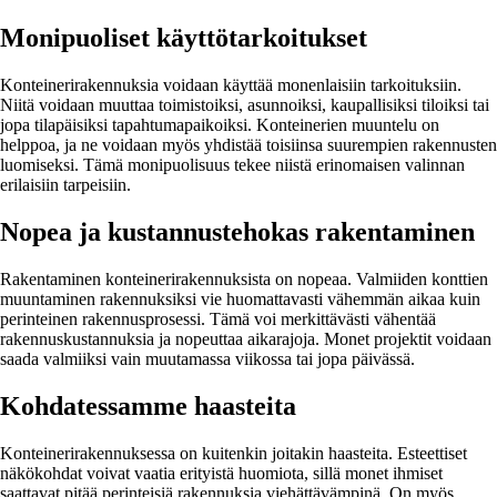
Monipuoliset käyttötarkoitukset
Konteinerirakennuksia voidaan käyttää monenlaisiin tarkoituksiin.
Niitä voidaan muuttaa toimistoiksi, asunnoiksi, kaupallisiksi tiloiksi tai
jopa tilapäisiksi tapahtumapaikoiksi. Konteinerien muuntelu on
helppoa, ja ne voidaan myös yhdistää toisiinsa suurempien rakennusten
luomiseksi. Tämä monipuolisuus tekee niistä erinomaisen valinnan
erilaisiin tarpeisiin.
Nopea ja kustannustehokas rakentaminen
Rakentaminen konteinerirakennuksista on nopeaa. Valmiiden konttien
muuntaminen rakennuksiksi vie huomattavasti vähemmän aikaa kuin
perinteinen rakennusprosessi. Tämä voi merkittävästi vähentää
rakennuskustannuksia ja nopeuttaa aikarajoja. Monet projektit voidaan
saada valmiiksi vain muutamassa viikossa tai jopa päivässä.
Kohdatessamme haasteita
Konteinerirakennuksessa on kuitenkin joitakin haasteita. Esteettiset
näkökohdat voivat vaatia erityistä huomiota, sillä monet ihmiset
saattavat pitää perinteisiä rakennuksia viehättävämpinä. On myös