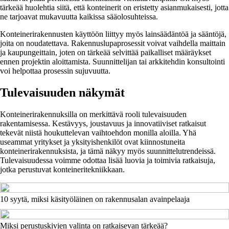
tärkeää huolehtia siitä, että konteinerit on eristetty asianmukaisesti, jotta
ne tarjoavat mukavuutta kaikissa sääolosuhteissa.
Konteinerirakennusten käyttöön liittyy myös lainsäädäntöä ja sääntöjä,
joita on noudatettava. Rakennuslupaprosessit voivat vaihdella maittain
ja kaupungeittain, joten on tärkeää selvittää paikalliset määräykset
ennen projektin aloittamista. Suunnittelijan tai arkkitehdin konsultointi
voi helpottaa prosessin sujuvuutta.
Tulevaisuuden näkymät
Konteinerirakennuksilla on merkittävä rooli tulevaisuuden
rakentamisessa. Kestävyys, joustavuus ja innovatiiviset ratkaisut
tekevät niistä houkuttelevan vaihtoehdon monilla aloilla. Yhä
useammat yritykset ja yksityishenkilöt ovat kiinnostuneita
konteinerirakennuksista, ja tämä näkyy myös suunnittelutrendeissä.
Tulevaisuudessa voimme odottaa lisää luovia ja toimivia ratkaisuja,
jotka perustuvat konteineritekniikkaan.
10 syytä, miksi käsityöläinen on rakennusalan avainpelaaja
Miksi perustuskivien valinta on ratkaisevan tärkeää?