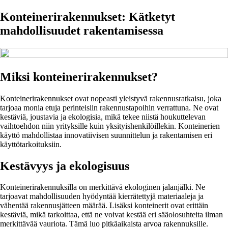
Konteinerirakennukset: Kätketyt
mahdollisuudet rakentamisessa
Miksi konteinerirakennukset?
Konteinerirakennukset ovat nopeasti yleistyvä rakennusratkaisu, joka
tarjoaa monia etuja perinteisiin rakennustapoihin verrattuna. Ne ovat
kestäviä, joustavia ja ekologisia, mikä tekee niistä houkuttelevan
vaihtoehdon niin yrityksille kuin yksityishenkilöillekin. Konteinerien
käyttö mahdollistaa innovatiivisen suunnittelun ja rakentamisen eri
käyttötarkoituksiin.
Kestävyys ja ekologisuus
Konteinerirakennuksilla on merkittävä ekologinen jalanjälki. Ne
tarjoavat mahdollisuuden hyödyntää kierrätettyjä materiaaleja ja
vähentää rakennusjätteen määrää. Lisäksi konteinerit ovat erittäin
kestäviä, mikä tarkoittaa, että ne voivat kestää eri sääolosuhteita ilman
merkittävää vauriota. Tämä luo pitkäaikaista arvoa rakennuksille.