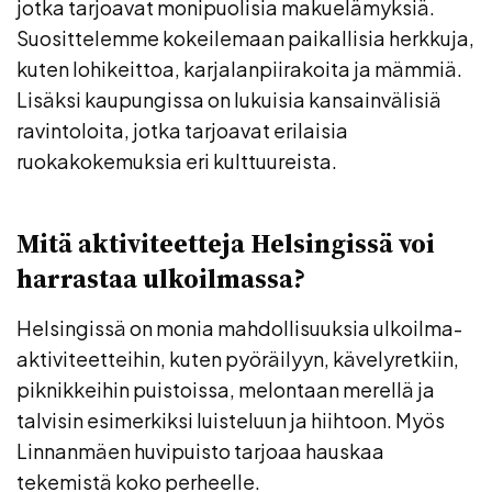
jotka tarjoavat monipuolisia makuelämyksiä.
Suosittelemme kokeilemaan paikallisia herkkuja,
kuten lohikeittoa, karjalanpiirakoita ja mämmiä.
Lisäksi kaupungissa on lukuisia kansainvälisiä
ravintoloita, jotka tarjoavat erilaisia
ruokakokemuksia eri kulttuureista.
Mitä aktiviteetteja Helsingissä voi
harrastaa ulkoilmassa?
Helsingissä on monia mahdollisuuksia ulkoilma-
aktiviteetteihin, kuten pyöräilyyn, kävelyretkiin,
piknikkeihin puistoissa, melontaan merellä ja
talvisin esimerkiksi luisteluun ja hiihtoon. Myös
Linnanmäen huvipuisto tarjoaa hauskaa
tekemistä koko perheelle.