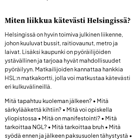
Miten liikkua kätevästi Helsingissä?
Helsingissä on hyvin toimiva julkinen liikenne,
johon kuuluvat bussit, raitiovaunut, metro ja
laivat. Lisäksi kaupunki on pyöräilijöiden
ystävällinen ja tarjoaa hyvät mahdollisuudet
pyöräilyyn. Matkailijoiden kannattaa hankkia
HSL:n matkakortti, jolla voi matkustaa kätevästi
eri kulkuvälineillä.
Mitä tapahtuu kuoleman jälkeen?
•
Mitä
särkylääkettä kihtiin?
•
Mitä voi opiskella
yliopistossa
•
Mitä on manifestointi?
•
Mitä
tarkoittaa NGL?
•
Mitä tarkoittaa bruh
•
Mitä
syödä ennen ja jälkeen paksusuolen tähystystä
•